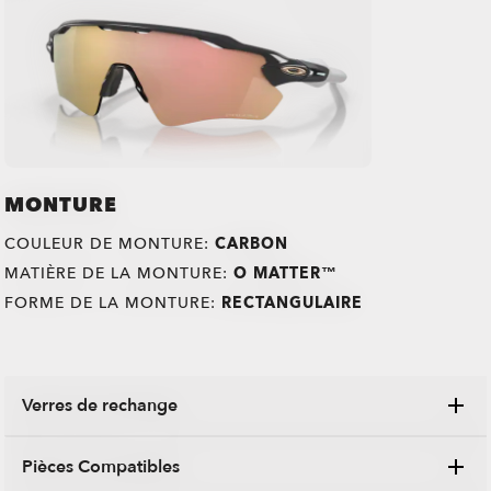
MONTURE
COULEUR DE MONTURE:
CARBON
MATIÈRE DE LA MONTURE:
O MATTER™
FORME DE LA MONTURE:
RECTANGULAIRE
Verres de rechange
Remplacez vos anciens verres par de tout nouveaux, des
Pièces Compatibles
O Athuentics 1.50 Slim
verres de rechange sont disponibles pour certains modèles.