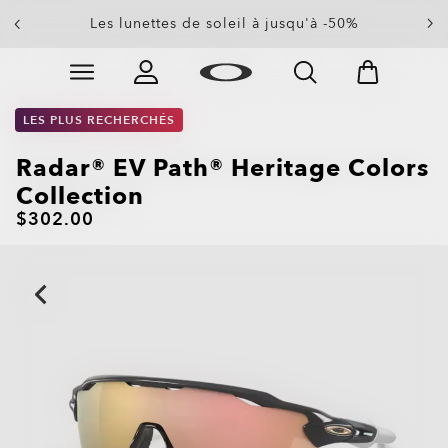
Solde de fin de saison : jusqu'à -50% sur les
Les lunettes de soleil à jusqu'à -50%
vêtements et les accessoires
Skip to
Slide 4 of 4. Solde de fin de saison : jusqu'à -50% sur 
main
content
LES PLUS RECHERCHÉS
Radar® EV Path® Heritage Colors
Collection
$302.00