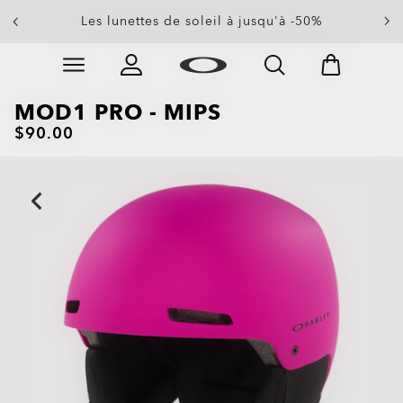
Les lunettes de soleil à jusqu'à -50%
Skip to
Slide 3 of 4. Les lunettes de soleil à jusqu'à -50%
main
content
MOD1 PRO - MIPS
$90.00