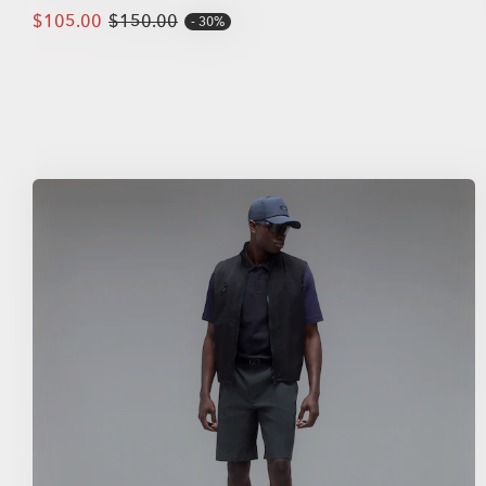
$105.00
$150.00
30%