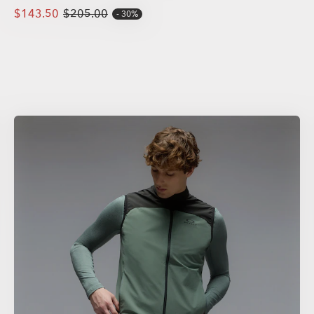
$143.50
$205.00
30%