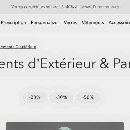
Les lunettes de soleil à jusqu'à -50%
 Prescription
Personnalizer
Verres
Vêtements
Accessoir
tements D’extérieur
nts d’Extérieur & Pa
-20%
-30%
-50%