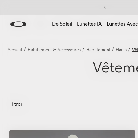
Skip to
Slide 3 of 4. Les lunettes de soleil à jusqu'à -50%
Lunettes De Soleil
Lunettes IA
Lunettes Avec
main
content
/
/
/
/
Accueil
Habillement & Accessoires
Habillement
Hauts
Vê
Vêteme
Filtrer