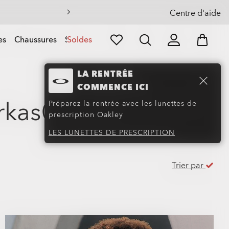
Centre d'aide
es
Chaussures
Sports
Soldes
LA RENTRÉE
COMMENCE ICI
rkas
(96)
Préparez la rentrée avec les lunettes de
prescription Oakley
LES LUNETTES DE PRESCRIPTION
Trier par