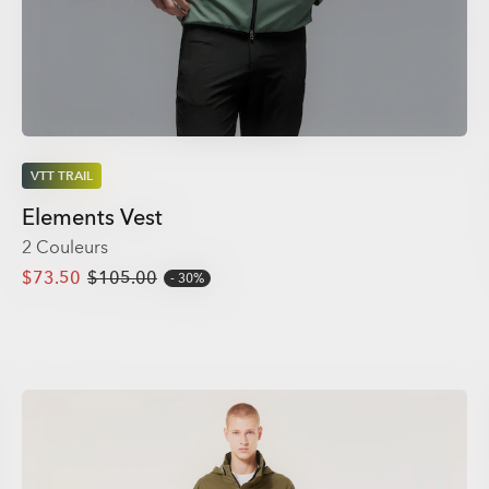
VTT TRAIL
Elements Vest
2 Couleurs
$73.50
$105.00
30%