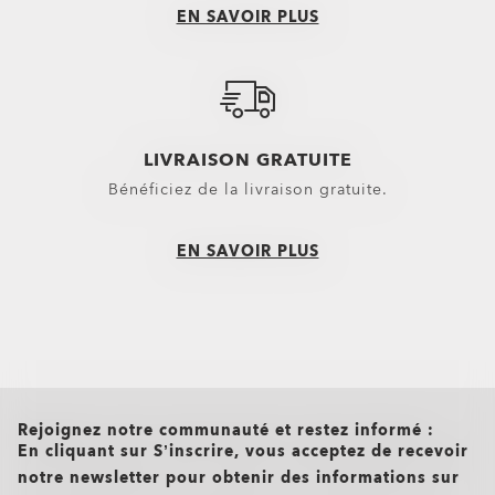
Nouveautés
Chemises
EN SAVOIR PLUS
T-shirts et maillots
Vêtements décontractés et casua
Top et vêtements techniques Oa
LIVRAISON GRATUITE
Bénéficiez de la livraison gratuite.
EN SAVOIR PLUS
all brands check
Rejoignez notre communauté et restez informé :
En cliquant sur S’inscrire, vous acceptez de recevoir
notre newsletter pour obtenir des informations sur