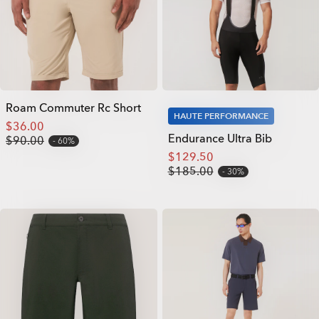
Roam Commuter Rc Short
HAUTE PERFORMANCE
$36.00
Endurance Ultra Bib
$90.00
60%
$129.50
$185.00
30%