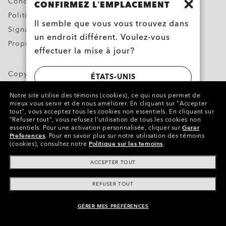
Conditions d’utilisation
CONFIRMEZ L’EMPLACEMENT
Politique de confidentialité
Il semble que vous vous trouvez dans
Signaler une contrefaçon
un endroit différent. Voulez-vous
Propriété intellectuelle
effectuer la mise à jour?
Copyright ©2023 Oakley, Inc. Tous droits réservés.
ÉTATS-UNIS
WebID:
681 297 891
Notre site utilise des témoins (cookies), ce qui nous permet de
Autres sites du Groupe
mieux vous servir et de nous améliorer.
En cliquant sur "Accepter
CANADA
tout", vous acceptez tous les cookies non essentiels.
En cliquant sur
"Refuser tout", vous refusez l’utilisation de tous les cookies non
essentiels.
Pour une activation personnalisée, cliquer sur
Gerer
Preferences
.
Pour en savoir plus sur notre utilisation des témoins
(cookies), consultez notre
Politique sur les temoins
.
ACCEPTER TOUT
REFUSER TOUT
GÉRER MES PRÉFÉRENCES