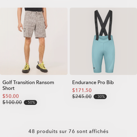
Golf Transition Ransom
Endurance Pro Bib
Short
$171.50
$50.00
$245.00
30%
$100.00
50%
48
produits sur
76
sont affichés