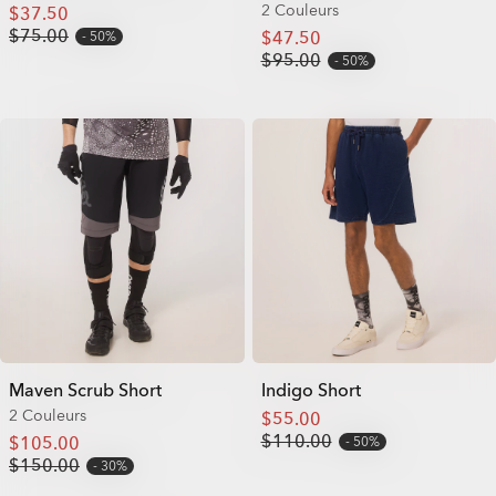
2 Couleurs
$37.50
$75.00
$47.50
50%
$95.00
50%
Maven Scrub Short
Indigo Short
2 Couleurs
$55.00
$110.00
$105.00
50%
$150.00
30%