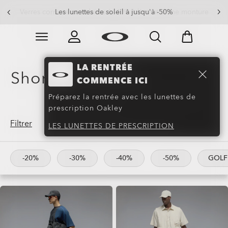
Les lunettes de soleil à jusqu'à -50%
Skip to
Slide 3 of 4. Les lunettes de soleil à jusqu'à -50%
main
content
LA RENTRÉE
Shorts & Shorts Cargo
(76)
COMMENCE ICI
Préparez la rentrée avec les lunettes de
prescription Oakley
Filtrer
LES LUNETTES DE PRESCRIPTION
-20%
-30%
-40%
-50%
GOLF