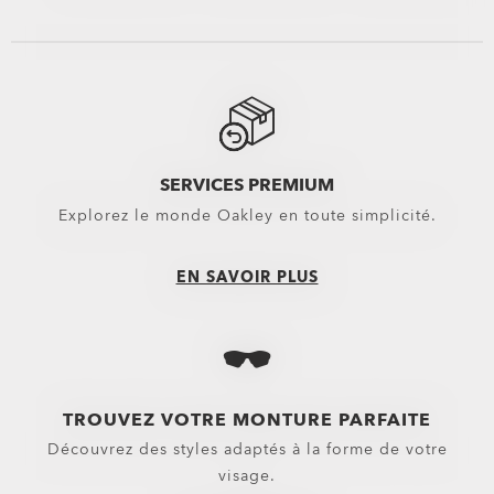
Voir tout
Voir tout
Voir tout
Sacs
Bas
Chaussures mon
Sacs à dos
Boardshorts
Tongs & Sandal
Sacs & Valises
Shorts Hybrides
Baskets
SERVICES PREMIUM
Explorez le monde Oakley en toute simplicité.
Trolleys
Pantalons
Équipement
Shorts
EN SAVOIR PLUS
Belts
Nouveautés
Gants
Hauts
Casquettes et bonnets
Vêtements d’extérieur
TROUVEZ VOTRE MONTURE PARFAITE
Petits essentiels
Sweats à capuche & Sweats
Découvrez des styles adaptés à la forme de votre
Chaussettes
Polos
visage.