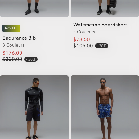
Waterscape Boardshort
ROUTE
2 Couleurs
Endurance Bib
$73.50
3 Couleurs
$105.00
30%
$176.00
$220.00
20%