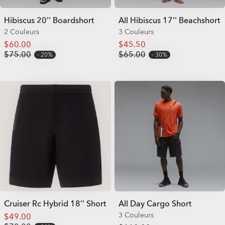
Hibiscus 20'' Boardshort
All Hibiscus 17'' Beachshort
2 Couleurs
3 Couleurs
$60.00
$45.50
$75.00
$65.00
20%
30%
Cruiser Rc Hybrid 18'' Short
All Day Cargo Short
3 Couleurs
$49.00