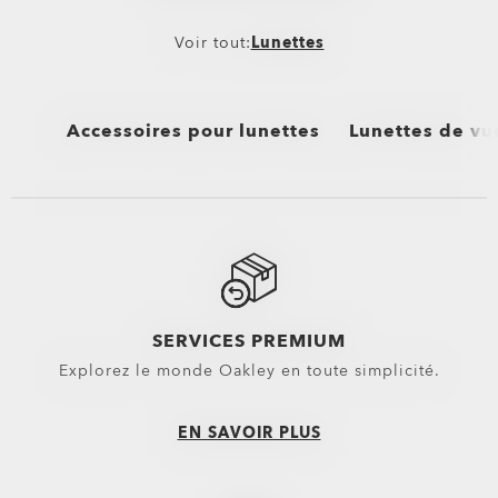
Voir tout:
Lunettes
Accessoires pour lunettes
Lunettes de vu
Voir tout
Voir tout
les Étuis & Pochettes Oakley
Performance Life
les Kits de Nettoyage pour Lunettes Oakley
Nouveautés
Lentilles de rechange
Sport Performan
SERVICES PREMIUM
Explorez le monde Oakley en toute simplicité.
Verres pour masques
Oakley Non-Presc
Lentilles De Rechange Pour Masques Motocross
EN SAVOIR PLUS
Lentilles De Rechange Pour Masques Ski