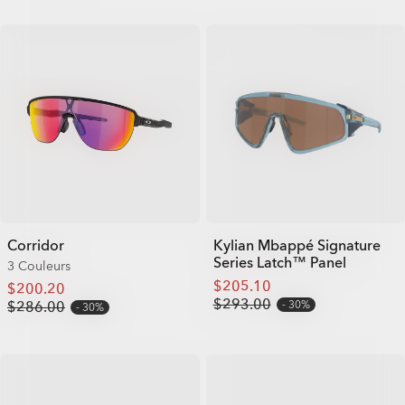
Corridor
Kylian Mbappé Signature
Series Latch™ Panel
3 Couleurs
$205.10
$200.20
$293.00
$286.00
30%
30%