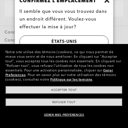
CONFIRMEZ L’EMPLACEMENT
Lunettes Personnalisées
Français
Il semble que vous vous trouvez dans
Oakley Meta
un endroit différent. Voulez-vous
Offres Spéciales
effectuer la mise à jour?
Conditions générales de vente
Conditions d’utilisation
ÉTATS-UNIS
Politique de confidentialité
Notre site utilise des témoins (cookies), ce qui nous permet de
Signaler une contrefaçon
mieux vous servir et de nous améliorer.
En cliquant sur "Accepter
CANADA
tout", vous acceptez tous les cookies non essentiels.
En cliquant sur
Propriété intellectuelle
"Refuser tout", vous refusez l’utilisation de tous les cookies non
essentiels.
Pour une activation personnalisée, cliquer sur
Gerer
Preferences
.
Pour en savoir plus sur notre utilisation des témoins
(cookies), consultez notre
Politique sur les temoins
.
Copyright ©2023 Oakley, Inc. Tous droits réservés.
WebID:
911 729 598
ACCEPTER TOUT
Autres sites du Groupe
REFUSER TOUT
GÉRER MES PRÉFÉRENCES