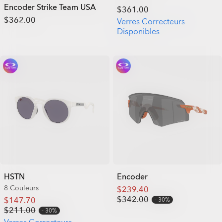
Encoder Strike Team USA
$361.00
$362.00
Verres Correcteurs
Disponibles
HSTN
Encoder
8 Couleurs
$239.40
$342.00
$147.70
30%
$211.00
30%