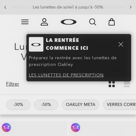
Les lunettes de soleil à jusqu'à -50%
Skip to
Slide 3 of 4. Les lunettes de soleil à jusqu'à -50%
main
content
LA RENTRÉE
Lunettes de Soleil avec
COMMENCE ICI
Verres Avancés
(328)
Préparez la rentrée avec les lunettes de
prescription Oakley
LES LUNETTES DE PRESCRIPTION
Filtrer
-30%
-50%
OAKLEY META
VERRES CORR