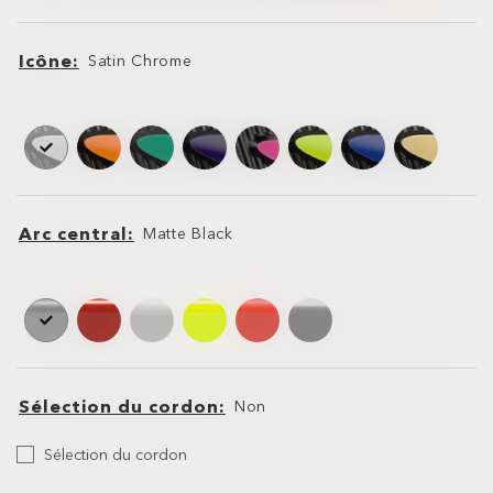
Icône
Satin Chrome
Icône
Icône
Arc central
Matte Black
Arc
Arc
central
central
Sélection du cordon
Non
Sélectionnez
Sélection du cordon
votre
Dragonne
Dragonne
cordon