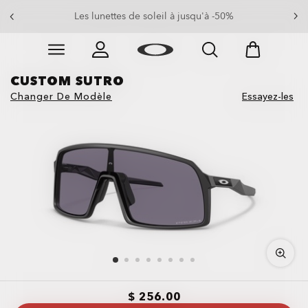
Les lunettes de soleil à jusqu'à -50%
Skip to
Slide 3 of 4. Les lunettes de soleil à jusqu'à -50%
main
content
CUSTOM SUTRO
Changer De Modèle
Essayez-les
$ 256.00