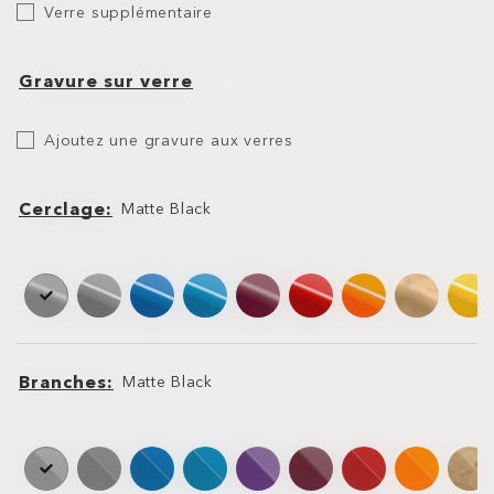
Verre supplémentaire
supplémentaire
Gravure sur verre
Etch
Ajoutez une gravure aux verres
Your
Lens
Cerclage
Matte Black
Cerclage
Cerclage
Branches
Matte Black
Branches
Branches