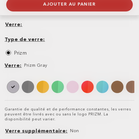
AJOUTER AU PANIER
Verre
Verre
Type
de
Type de verre
verre
Prizm
Verre
Verre
Prizm Gray
Garantie de qualité et de performance constantes, les verres
peuvent être livrés avec ou sans le logo PRIZM. La
disponibilité peut varier.
Verre supplémentaire
Non
Verre