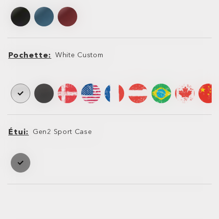
Pochette
White Custom
Pochette
Pochette
Étui
Gen2 Sport Case
Étui
Étui