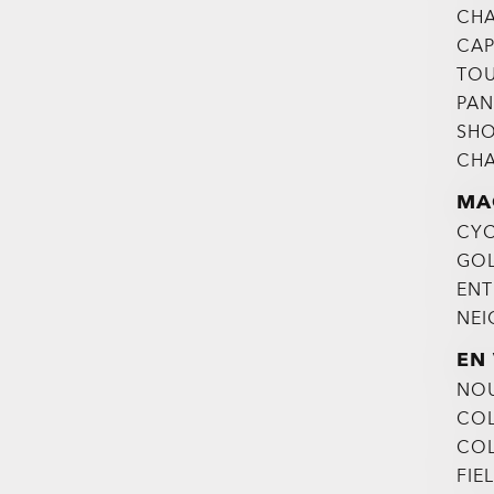
CHA
CA
TOU
PAN
SHO
CHA
MA
CYC
GO
ENT
NEI
EN
NO
COL
CO
FIE