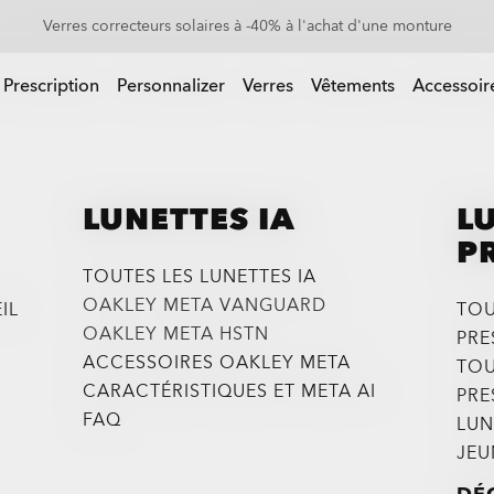
Les lunettes de soleil à jusqu'à -50%
 Prescription
Personnalizer
Verres
Vêtements
Accessoir
LUNETTES IA
L
P
TOUTES LES LUNETTES IA
OAKLEY META VANGUARD
IL
TOU
OAKLEY META HSTN
PRE
ACCESSOIRES OAKLEY META
TOU
CARACTÉRISTIQUES ET META AI
PRE
FAQ
LUN
JEU