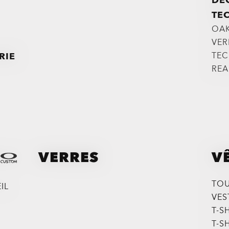
DÉ
TE
OAK
VER
RIE
TEC
REA
VERRES
V
TOU
IL
VES
T-S
T-S