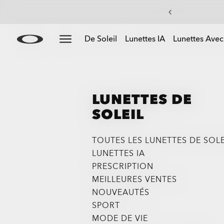
Skip to
Slide 3 of 4. Les lunettes de soleil à jusqu'à -50%
Lunettes De Soleil
Lunettes IA
Lunettes Avec
main
content
LUNETTES DE
SOLEIL
TOUTES LES LUNETTES DE SOLE
LUNETTES IA
PRESCRIPTION
MEILLEURES VENTES
NOUVEAUTÉS
SPORT
MODE DE VIE