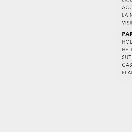
ACC
LA 
VIS
PA
HO
HEL
SU
GA
FLA