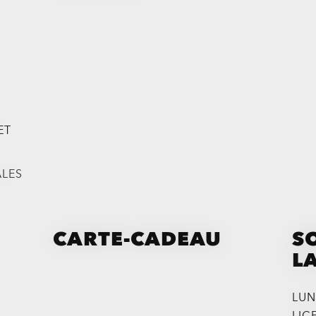
ET
ALES
CARTE-CADEAU
S
LA
LUN
LIC