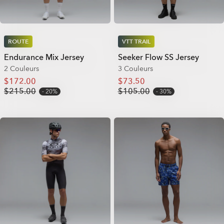
ROUTE
VTT TRAIL
Endurance Mix Jersey
Seeker Flow SS Jersey
2 Couleurs
3 Couleurs
$172.00
$73.50
$215.00
$105.00
20%
30%