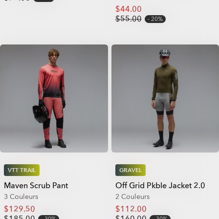
$44.00
$55.00
20%
VTT TRAIL
GRAVEL
Maven Scrub Pant
Off Grid Pkble Jacket 2.0
3 Couleurs
2 Couleurs
$129.50
$112.00
$185.00
$160.00
30%
30%