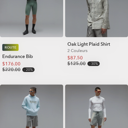
Oak Light Plaid Shirt
ROUTE
2 Couleurs
Endurance Bib
$87.50
$125.00
$176.00
30%
$220.00
20%