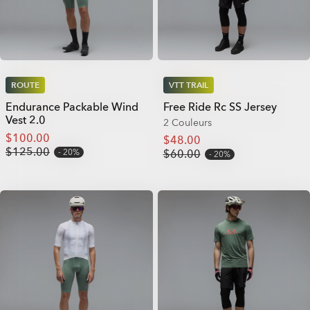
ROUTE
VTT TRAIL
Endurance Packable Wind
Free Ride Rc SS Jersey
Vest 2.0
2 Couleurs
$100.00
$48.00
$125.00
20%
$60.00
20%