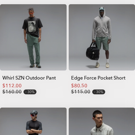
Whirl SZN Outdoor Pant
Edge Force Pocket Short
$112.00
$80.50
$160.00
$115.00
30%
30%