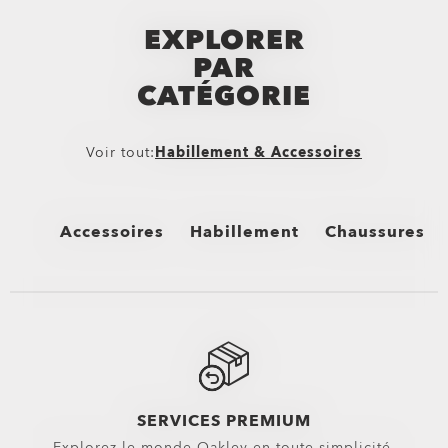
EXPLORER
PAR
CATÉGORIE
Voir tout:
Habillement & Accessoires
Accessoires
Habillement
Chaussures
Voir tout
Voir tout
Voir tout
Sacs
Bas
Chaussures mon
Sacs à dos
Boardshorts
Tongs & Sandal
Sacs & Valises
Shorts Hybrides
Baskets
SERVICES PREMIUM
Explorez le monde Oakley en toute simplicité.