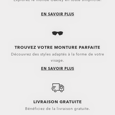
Trolleys
Pantalons
Équipement
Shorts
EN SAVOIR PLUS
Belts
Nouveautés
Gants
Hauts
Casquettes et bonnets
Vêtements d’extérieur
TROUVEZ VOTRE MONTURE PARFAITE
Petits essentiels
Sweats à capuche & Sweats
Découvrez des styles adaptés à la forme de votre
Chaussettes
Polos
visage.
EN SAVOIR PLUS
Nouveautés
Chemises
T-shirts et maillots
Vêtements décontractés et casua
Top et vêtements techniques Oa
LIVRAISON GRATUITE
Bénéficiez de la livraison gratuite.