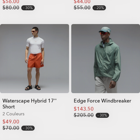
$56.00
$44.00
$80.00
$55.00
30%
20%
Waterscape Hybrid 17''
Edge Force Windbreaker
Short
$143.50
2 Couleurs
$205.00
30%
$49.00
$70.00
30%