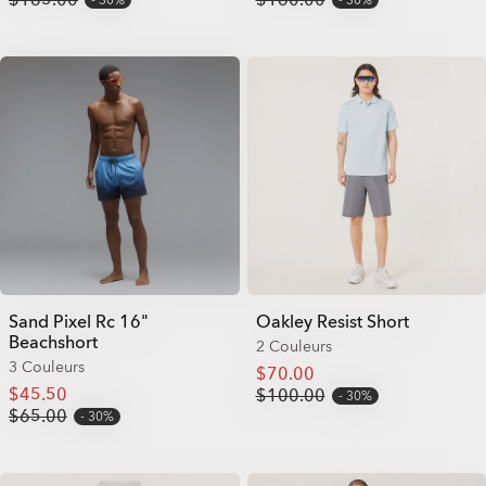
Sand Pixel Rc 16"
Oakley Resist Short
Beachshort
2 Couleurs
3 Couleurs
$70.00
$45.50
$100.00
30%
$65.00
30%