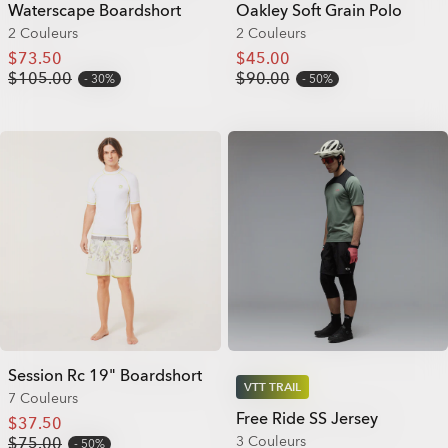
Waterscape Boardshort
Oakley Soft Grain Polo
2 Couleurs
2 Couleurs
$73.50
$45.00
$105.00
$90.00
30%
50%
Session Rc 19" Boardshort
VTT TRAIL
7 Couleurs
Free Ride SS Jersey
$37.50
3 Couleurs
$75.00
50%