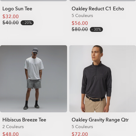
Logo Sun Tee
Oakley Reduct C1 Echo
5 Couleurs
$32.00
$40.00
$56.00
20%
$80.00
30%
Hibiscus Breeze Tee
Oakley Gravity Range Qtr
2 Couleurs
5 Couleurs
$48.00
$72.00