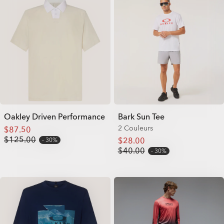
Oakley Driven Performance
Bark Sun Tee
2 Couleurs
$87.50
$125.00
$28.00
30%
$40.00
30%