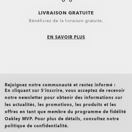
$238.00
30%
Verres Correcteurs Disponibles
LIVRAISON GRATUITE
Bénéficiez de la livraison gratuite.
EN SAVOIR PLUS
BiSphaera™ Players Collection
$183.40
$262.00
30%
Verres Correcteurs Disponibles
all brands check
Rejoignez notre communauté et restez informé :
En cliquant sur S’inscrire, vous acceptez de recevoir
notre newsletter pour obtenir des informations sur
les actualités, les promotions, les produits et les
offres en tant que membre du programme de fidélité
Oakley MVP. Pour plus de détails, consultez notre
politique de confidentialité.