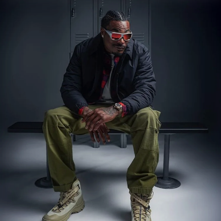
Chicago Bears Sutro Lite
$287.00
Verres Correcteurs Disponibles
Oakley® Football Pro Prizm™ Gridiron Shield
$126.00
ACHETER MAINTENANT
Belleville
$232.00
Verres Correcteurs Disponibles