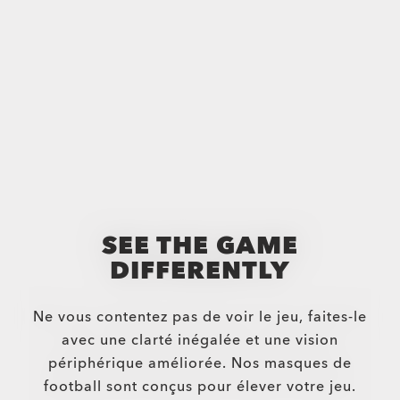
Dallas Cowboys Resistor (Youth Fit)
$177.00
SEE THE GAME
DIFFERENTLY
Ne vous contentez pas de voir le jeu, faites-le
avec une clarté inégalée et une vision
périphérique améliorée. Nos masques de
football sont conçus pour élever votre jeu.