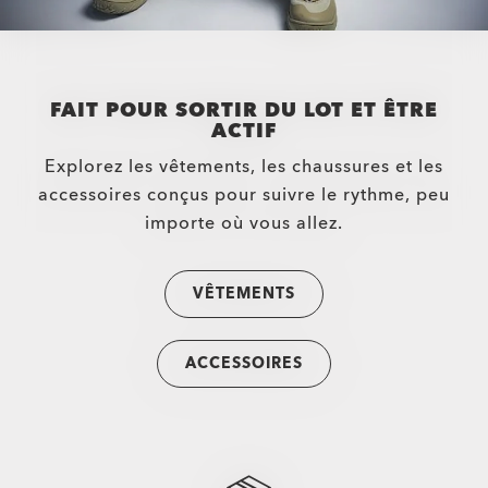
FAIT POUR SORTIR DU LOT ET ÊTRE
ACTIF
Explorez les vêtements, les chaussures et les
accessoires conçus pour suivre le rythme, peu
importe où vous allez.
VÊTEMENTS
New York Giants Heliostat
$147.00
$210.00
30%
ACCESSOIRES
Verres Correcteurs Disponibles
Legacy Football 20% Grey Shield