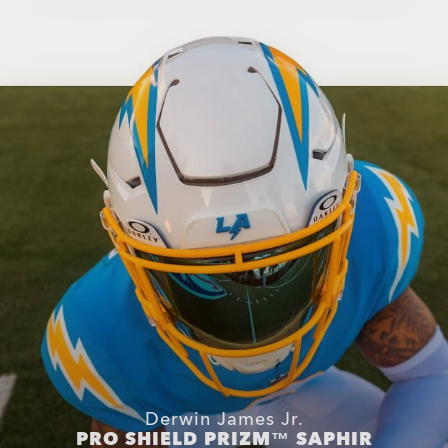
Highland
$232.00
Verres Correcteurs Disponibles
San Francisco 49ers Sutro Lite
$287.00
Verres Correcteurs Disponibles
Derwin James Jr.
PRO SHIELD PRIZM™ SAPHIR