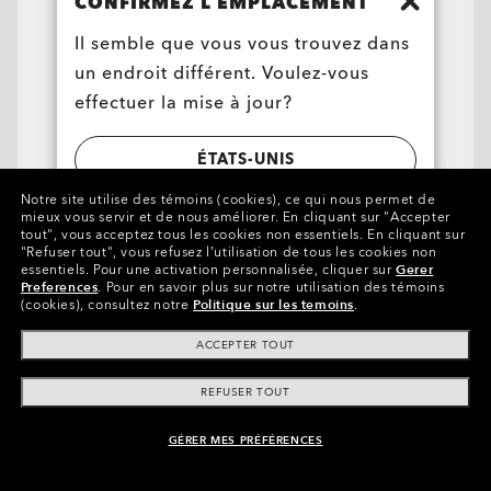
CONFIRMEZ L’EMPLACEMENT
Téléverser ma prescription
Il semble que vous vous trouvez dans
un endroit différent. Voulez-vous
Politique d'expédition et de
effectuer la mise à jour?
retour
ÉTATS-UNIS
Notre site utilise des témoins (cookies), ce qui nous permet de
mieux vous servir et de nous améliorer.
En cliquant sur "Accepter
CANADA
Arizona Cardinals Holbrook™
tout", vous acceptez tous les cookies non essentiels.
En cliquant sur
"Refuser tout", vous refusez l’utilisation de tous les cookies non
$166.60
Assistance
essentiels.
Pour une activation personnalisée, cliquer sur
Gerer
$238.00
30%
Preferences
.
Pour en savoir plus sur notre utilisation des témoins
Verres Correcteurs Disponibles
(cookies), consultez notre
Politique sur les temoins
.
Statut de la commande
Informations sur l'entreprise
ACCEPTER TOUT
Retours et Échanges
Programme d’affiliation
Entretien du produit
REFUSER TOUT
Services Premium
Commandes groupées et cadeaux
Aide à l’achat
GÉRER MES PRÉFÉRENCES
Sutro Lite Players Collection
Afficher tous les services
Plan du site
Politique d'expédition et de retour
Carte-cadeau
$277.00