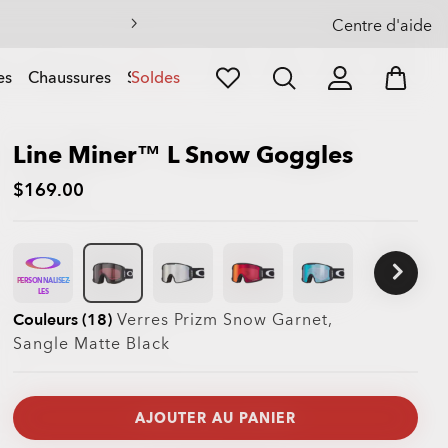
es
Centre d'aide
es
Chaussures
Sports
Soldes
Line Miner™ L Snow Goggles
$169.00
PERSONNALISEZ-
LES
Couleurs (18)
Verres
Prizm Snow Garnet
,
Sangle
Matte Black
AJOUTER AU PANIER