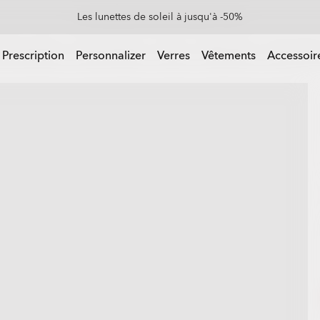
olde de fin de saison : jusqu'à -50% sur les vêtements et les accessoir
Les lunettes de soleil à jusqu'à -50%
les vêtements et les accessoires
 Prescription
Personnalizer
Verres
Vêtements
Accessoir