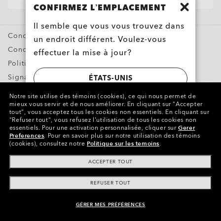
Oakley Meta
CONFIRMEZ L’EMPLACEMENT
Offres Spéciales
Il semble que vous vous trouvez dans
Conditions générales de vente
un endroit différent. Voulez-vous
Conditions d’utilisation
effectuer la mise à jour?
Politique de confidentialité
Signaler une contrefaçon
ÉTATS-UNIS
Propriété intellectuelle
Notre site utilise des témoins (cookies), ce qui nous permet de
mieux vous servir et de nous améliorer.
En cliquant sur "Accepter
CANADA
tout", vous acceptez tous les cookies non essentiels.
En cliquant sur
Copyright ©2023 Oakley, Inc. Tous droits réservés.
"Refuser tout", vous refusez l’utilisation de tous les cookies non
essentiels.
Pour une activation personnalisée, cliquer sur
Gerer
WebID:
274 022 227
Preferences
.
Pour en savoir plus sur notre utilisation des témoins
(cookies), consultez notre
Politique sur les temoins
.
Autres sites du Groupe
ACCEPTER TOUT
REFUSER TOUT
GÉRER MES PRÉFÉRENCES