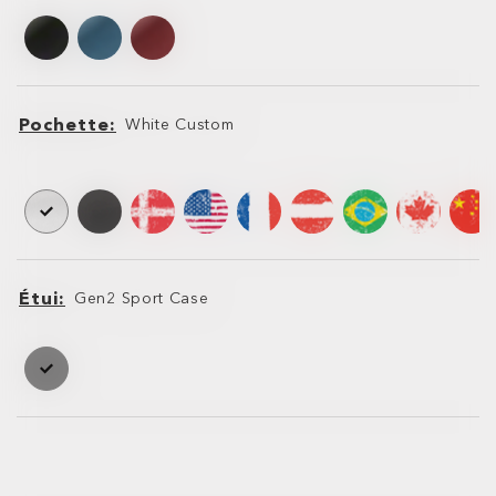
Pochette
White Custom
Pochette
Pochette
Étui
Gen2 Sport Case
Étui
Étui