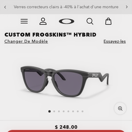
Verres correcteurs solaires à -40% à l'achat d'une monture
Verres correcteurs clairs à -40% à l'achat d'une monture
Skip to
Slide 2 of 4. Verres correcteurs solaires à -40% à l'ac
main
content
CUSTOM FROGSKINS™ HYBRID
Changer De Modèle
Essayez-les
$ 248.00