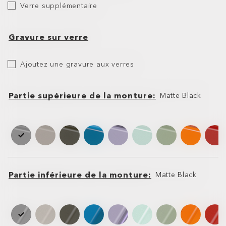
Verre supplémentaire
supplémentaire
Gravure sur verre
Etch
Ajoutez une gravure aux verres
Your
Lens
Partie supérieure de la monture
Matte Black
Partie
Partie
supérieure
supérieure
de
de
la
la
monture
monture
Partie inférieure de la monture
Matte Black
Partie
Partie
inférieure
inférieure
de
de
la
la
monture
monture