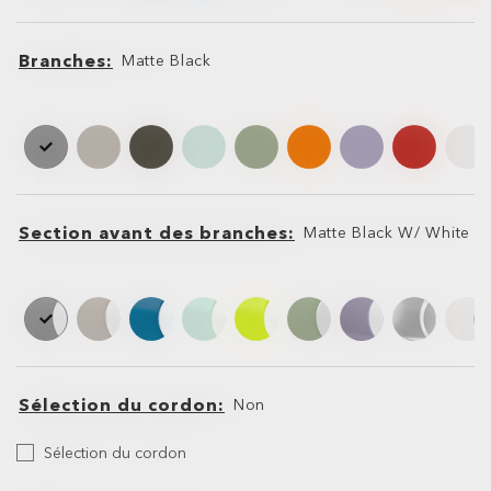
Branches
Matte Black
Branches
Branches
Section avant des branches
Matte Black W/ White
Section
Section
avant
avant
des
des
branches
branches
Sélection du cordon
Non
Sélection
Sélection du cordon
du
Dragonne
Dragonne
cordon