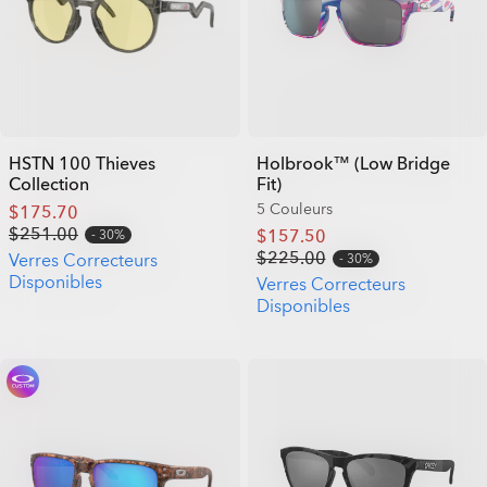
HSTN 100 Thieves
Holbrook™ (Low Bridge
Collection
Fit)
5 Couleurs
$175.70
$251.00
$157.50
30%
$225.00
Verres Correcteurs
30%
Disponibles
Verres Correcteurs
Disponibles