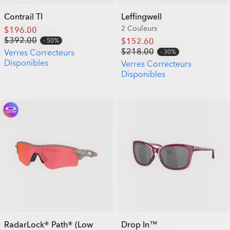
Contrail TI
Leffingwell
2 Couleurs
$196.00
$392.00
$152.60
50%
$218.00
Verres Correcteurs
30%
Disponibles
Verres Correcteurs
Disponibles
RadarLock® Path® (Low
Drop In™