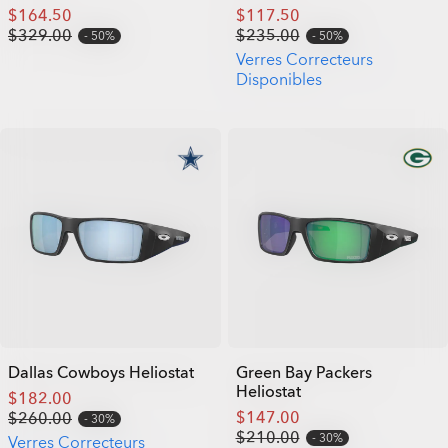
$164.50
$117.50
$329.00
$235.00
50%
50%
Verres Correcteurs
Disponibles
Dallas Cowboys Heliostat
Green Bay Packers
Heliostat
$182.00
$147.00
$260.00
30%
$210.00
30%
Verres Correcteurs