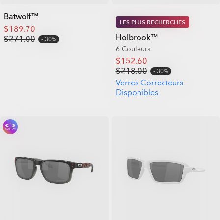
Batwolf™
LES PLUS RECHERCHÉS
$189.70
Holbrook™
$271.00
30%
6 Couleurs
$152.60
$218.00
30%
Verres Correcteurs
Disponibles