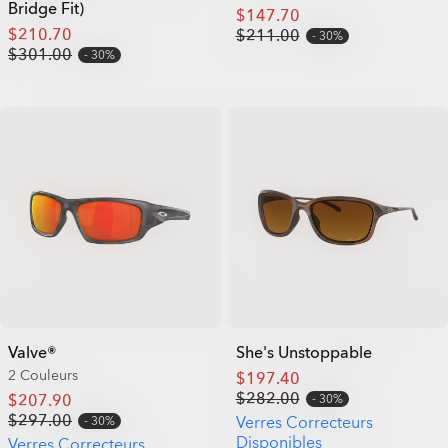
Bridge Fit)
$147.70
$210.70
$211.00
30%
$301.00
30%
Valve®
She's Unstoppable
2 Couleurs
$197.40
$282.00
$207.90
30%
$297.00
Verres Correcteurs
30%
Disponibles
Verres Correcteurs