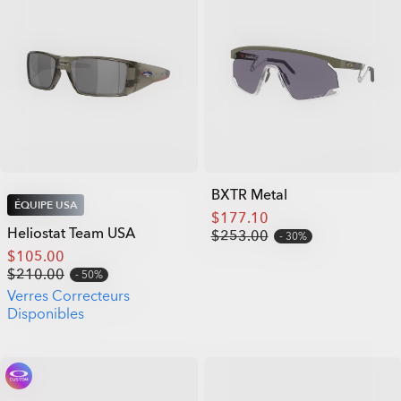
BXTR Metal
ÉQUIPE USA
$177.10
Heliostat Team USA
$253.00
30%
$105.00
$210.00
50%
Verres Correcteurs
Disponibles