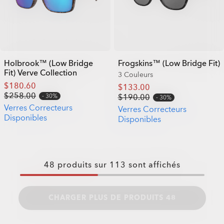
Holbrook™ (Low Bridge
Frogskins™ (Low Bridge Fit)
Fit) Verve Collection
3 Couleurs
$180.60
$133.00
$258.00
30%
$190.00
30%
Verres Correcteurs
Verres Correcteurs
Disponibles
Disponibles
48
produits sur
113
sont affichés
CHARGER PLUS DE PRODUITS 48