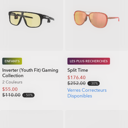
ENFANTS
LES PLUS RECHERCHÉS
Inverter (Youth Fit) Gaming
Split Time
Collection
$176.40
2 Couleurs
$252.00
30%
$55.00
Verres Correcteurs
$110.00
50%
Disponibles