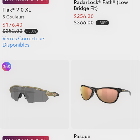
RadarLock® Path® (Low
Bridge Fit)
Flak® 2.0 XL
$256.20
5 Couleurs
$366.00
30%
$176.40
$252.00
30%
Verres Correcteurs
Disponibles
Pasque