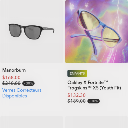
Manorburn
ENFANTS
$168.00
Oakley X Fortnite™
$240.00
30%
Frogskins™ XS (Youth Fit)
Verres Correcteurs
$132.30
Disponibles
$189.00
30%