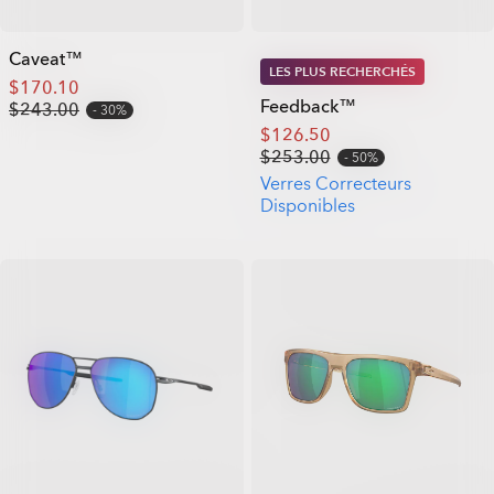
Caveat™
LES PLUS RECHERCHÉS
$170.10
Feedback™
$243.00
30%
$126.50
$253.00
50%
Verres Correcteurs
Disponibles