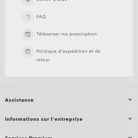
FAQ
Téléverser ma prescription
Politique d'expédition et de
retour
Assistance
Statut de la commande
Informations sur l'entreprise
Retours et Échanges
Programme d’affiliation
Entretien du produit