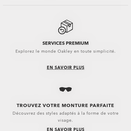
Voir tout
Voir tout
les Étuis & Pochettes Oakley
Performance Life
les Kits de Nettoyage pour Lunettes Oakley
Nouveautés
Lentilles de rechange
Sport Performan
SERVICES PREMIUM
Explorez le monde Oakley en toute simplicité.
Verres pour masques
Oakley Non-Presc
Lentilles De Rechange Pour Masques Motocross
EN SAVOIR PLUS
Lentilles De Rechange Pour Masques Ski
Verres solaires
Pièces de rechange
TROUVEZ VOTRE MONTURE PARFAITE
Découvrez des styles adaptés à la forme de votre
visage.
EN SAVOIR PLUS