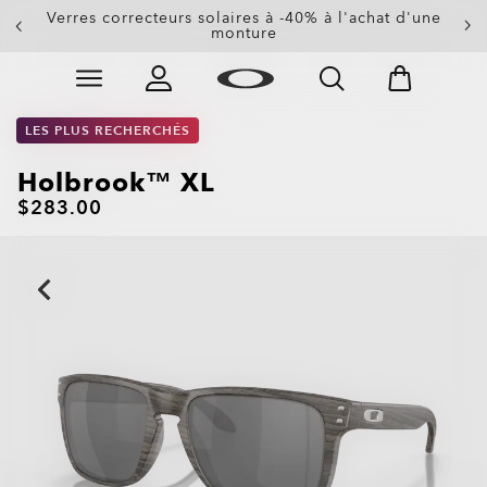
Verres correcteurs solaires à -40% à l'achat d'une
Les lunettes de soleil à jusqu'à -50%
monture
Skip to
Slide 3 of 4. Les lunettes de soleil à jusqu'à -50%
main
content
LES PLUS RECHERCHÉS
Holbrook™ XL
$283.00