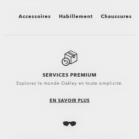
Accessoires
Habillement
Chaussures
Voir tout
Voir tout
Voir tout
Sacs
Bas
Chaussures mon
Sacs à dos
Boardshorts
Tongs & Sandal
Sacs & Valises
Shorts Hybrides
Baskets
SERVICES PREMIUM
Explorez le monde Oakley en toute simplicité.
Trolleys
Pantalons
Équipement
Shorts
EN SAVOIR PLUS
Belts
Nouveautés
Gants
Hauts
Casquettes et bonnets
Vêtements d’extérieur