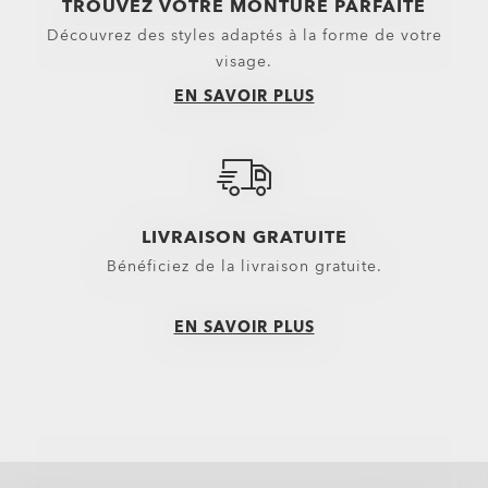
TROUVEZ VOTRE MONTURE PARFAITE
Petits essentiels
Sweats à capuche & Sweats
Découvrez des styles adaptés à la forme de votre
Chaussettes
Polos
visage.
EN SAVOIR PLUS
Nouveautés
Chemises
T-shirts et maillots
Vêtements décontractés et casua
Top et vêtements techniques Oa
LIVRAISON GRATUITE
Bénéficiez de la livraison gratuite.
EN SAVOIR PLUS
all brands check