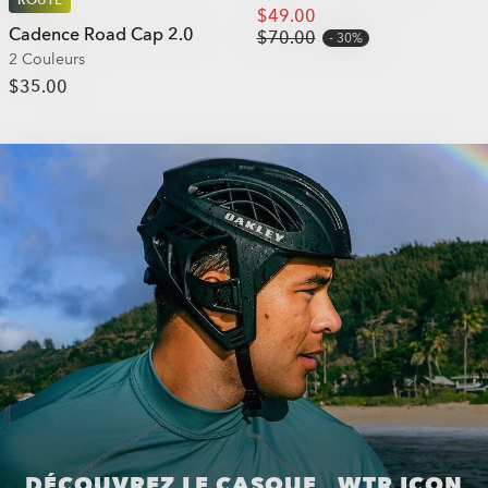
$49.00
Cadence Road Cap 2.0
$70.00
30%
2 Couleurs
$35.00
DÉCOUVREZ LE CASQUE WTR ICON