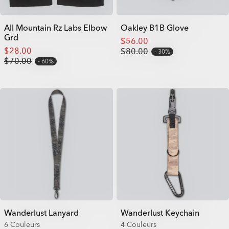
All Mountain Rz Labs Elbow
Oakley B1B Glove
Grd
$56.00
$28.00
$80.00
30%
$70.00
60%
Wanderlust Lanyard
Wanderlust Keychain
6 Couleurs
4 Couleurs