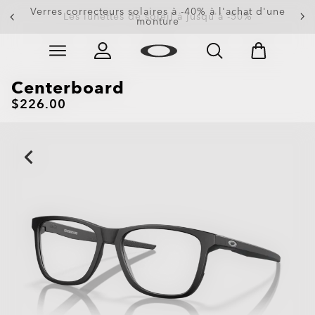
Verres correcteurs solaires à -40% à l'achat d'une
Les lunettes de soleil à jusqu'à -50%
monture
Skip to
Slide 3 of 4. Les lunettes de soleil à jusqu'à -50%
main
content
Centerboard
$226.00