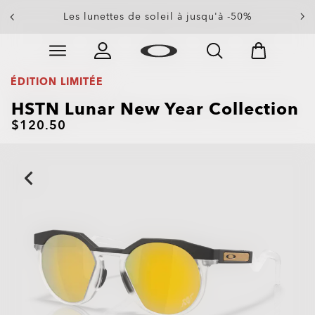
Solde de fin de saison : jusqu'à -50% sur les
Les lunettes de soleil à jusqu'à -50%
vêtements et les accessoires
Skip to
Slide 4 of 4. Solde de fin de saison : jusqu'à -50% sur 
main
content
ÉDITION LIMITÉE
HSTN Lunar New Year Collection
$120.50