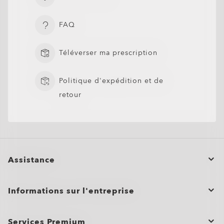
FAQ
Téléverser ma prescription
Politique d'expédition et de
retour
Assistance
Statut de la commande
Informations sur l'entreprise
Retours et Échanges
Programme d’affiliation
Entretien du produit
Services Premium