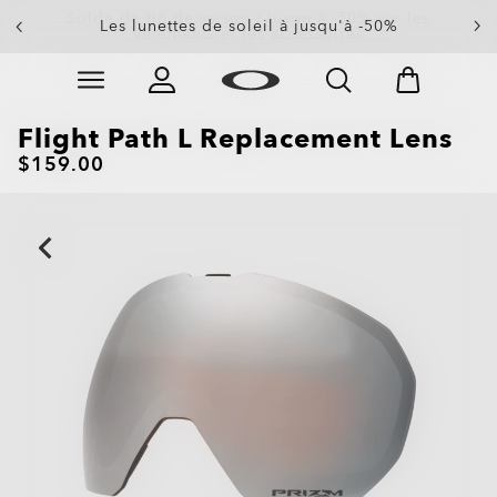
Solde de fin de saison : jusqu'à -50% sur les
Les lunettes de soleil à jusqu'à -50%
vêtements et les accessoires
Skip to
Slide 4 of 4. Solde de fin de saison : jusqu'à -50% sur 
main
content
Flight Path L Replacement Lens
$159.00