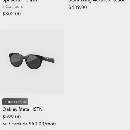
Sphaera™ Slash
Stunt Wing Aura Collection
2 Couleurs
$439.00
$302.00
LUNETTES IA
Oakley Meta HSTN
$599.00
$50.00/mois
ou à partir de