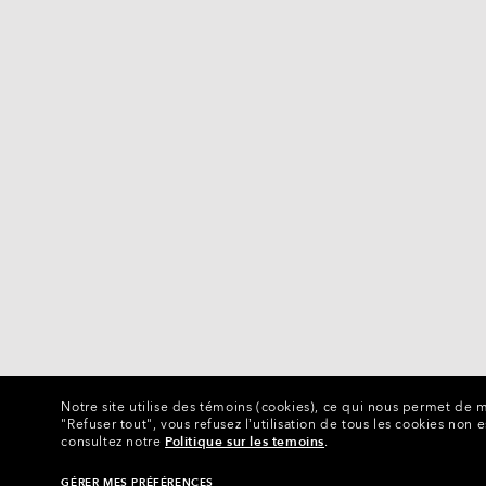
Notre site utilise des témoins (cookies), ce qui nous permet de m
"Refuser tout", vous refusez l’utilisation de tous les cookies non e
consultez notre
Politique sur les temoins
.
GÉRER MES PRÉFÉRENCES