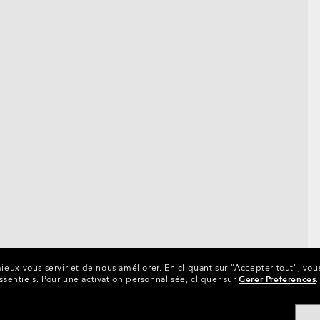
ieux vous servir et de nous améliorer.
En cliquant sur "Accepter tout", vou
ssentiels.
Pour une activation personnalisée, cliquer sur
Gerer Preferences
.