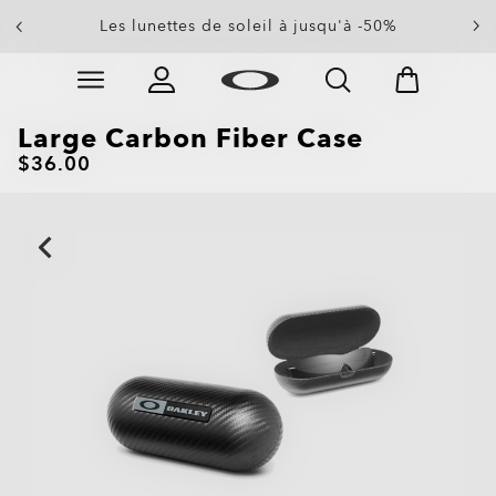
Les lunettes de soleil à jusqu'à -50%
Skip to
Slide 3 of 4. Les lunettes de soleil à jusqu'à -50%
main
content
Large Carbon Fiber Case
$36.00