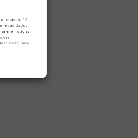
ter mais de 16
 de meus dados
iar-me notícias,
ações
rivacidade
para