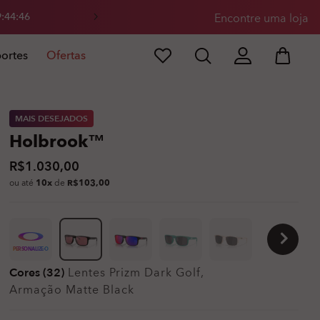
4
5
Encontre uma loja
ortes
Ofertas
MAIS DESEJADOS
Holbrook™
R$1.030,00
ou até
10x
de
R$103,00
PERSONALIZE-O
Cores (32)
Lentes
Prizm Dark Golf
,
Armação
Matte Black