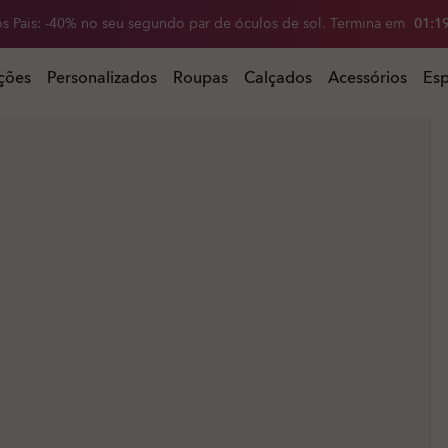
romoção de inverno: Até -50% em óculos de sol. Termina em
1
9
:
4
4
:
s de sol. Termina em
ções
Personalizados
Roupas
Calçados
Acessórios
Esp