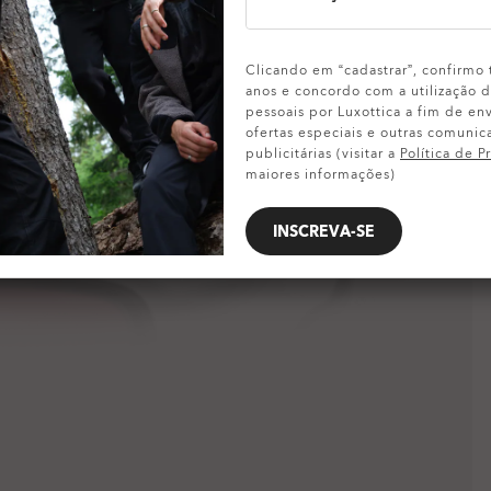
MOSTRAR DETALHES
Clicando em “cadastrar”, confirmo 
anos e concordo com a utilização
pessoais por Luxottica a fim de env
ofertas especiais e outras comunic
publicitárias (visitar a
Política de P
maiores informações)
INSCREVA-SE