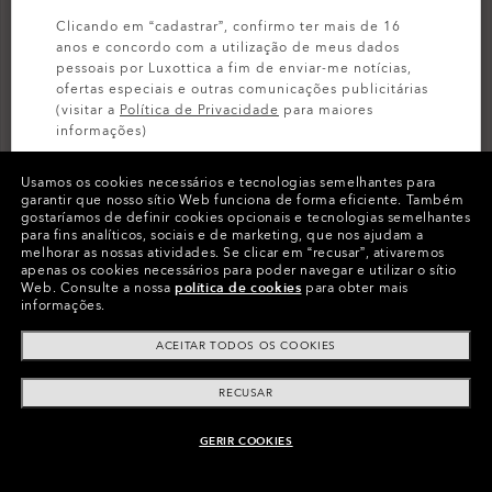
Clicando em “cadastrar”, confirmo ter mais de 16
anos e concordo com a utilização de meus dados
pessoais por Luxottica a fim de enviar-me notícias,
CPF or CNPJ
ofertas especiais e outras comunicações publicitárias
(visitar a
Política de Privacidade
para maiores
informações)
Usamos os cookies necessários e tecnologias semelhantes para
INSCREVA-SE
CEP
garantir que nosso sítio Web funciona de forma eficiente.
Também
gostaríamos de definir cookies opcionais e tecnologias semelhantes
para fins analíticos, sociais e de marketing, que nos ajudam a
melhorar as nossas atividades.
Se clicar em “recusar”, ativaremos
Esqueceu seu CEP? Encontre aqui
Esqueceu seu CEP?
apenas os cookies necessários para poder navegar e utilizar o sítio
Encontre aqui
Web.
Consulte a nossa
política de cookies
para obter mais
informações.
Endereço de e-mail
ACEITAR TODOS OS COOKIES
RECUSAR
Confirmar o endereço de e-mail
GERIR COOKIES