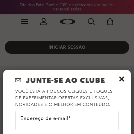
Dia dos Pais: Ganhe 20% de desconto em óculos
personalizados
Skip to
Slide 2 of 4. Dia dos Pais: Ganhe 20% de desconto em
main
content
INICIAR SESSÃO
JUNTE-SE AO CLUBE
CRIE UMA NOVA CONTA
VOCÊ ESTÁ A POUCOS CLIQUES E TOQUES
DE EXPERIMENTAR OFERTAS EXCLUSIVAS,
Nome
NOVIDADES E O MELHOR EM CONTEÚDO.
Endereço de e-mail*
Sobrenome