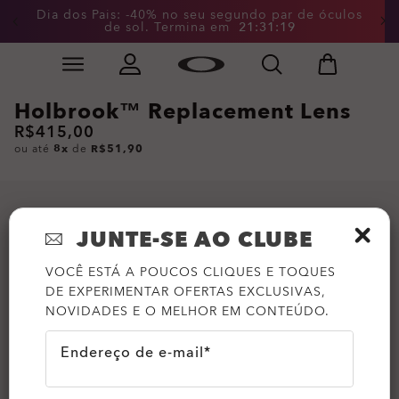
Dia dos Pais: -40% no seu segundo par de óculos
de sol. Termina em
2
1
:
3
1
:
1
9
Skip to
Slide 3 of 4. Dia dos Pais: -40% no seu segundo par d
main
content
Holbrook™ Replacement Lens
R$415,00
ou até
8x
de
R$51,90
JUNTE-SE AO CLUBE
VOCÊ ESTÁ A POUCOS CLIQUES E TOQUES
DE EXPERIMENTAR OFERTAS EXCLUSIVAS,
NOVIDADES E O MELHOR EM CONTEÚDO.
Endereço de e-mail*