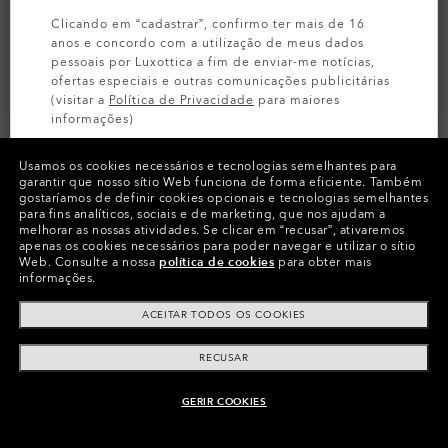
Clicando em “cadastrar”, confirmo ter mais de 16
anos e concordo com a utilização de meus dados
pessoais por Luxottica a fim de enviar-me notícias,
ofertas especiais e outras comunicações publicitárias
(visitar a
Política de Privacidade
para maiores
informações)
Usamos os cookies necessários e tecnologias semelhantes para
INSCREVA-SE
garantir que nosso sítio Web funciona de forma eficiente.
Também
gostaríamos de definir cookies opcionais e tecnologias semelhantes
para fins analíticos, sociais e de marketing, que nos ajudam a
Cores (17)
Lentes
Chrome Iridium
,
melhorar as nossas atividades.
Se clicar em “recusar”, ativaremos
apenas os cookies necessários para poder navegar e utilizar o sítio
Web.
Consulte a nossa
política de cookies
para obter mais
informações.
ACEITAR TODOS OS COOKIES
RECUSAR
Informação do produto
O Authentics 1.50 Slim
TRANSITIONS®
GERIR COOKIES
ADICIONAR AO CARRINHO
XTRACTIVE® NEW
Uma lente sólida para uso diário para graduações baixas
(+1,50 a –1,50). Leve, durável e perfeita para usuários casuais.
GENERATION