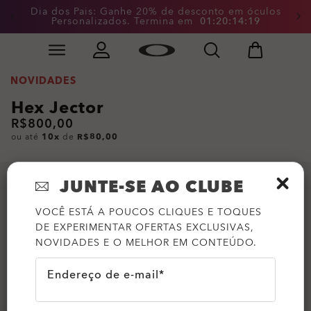
Dia dos Pais: Ganhe 20% de desconto em óculos
Personalizados. Termina em
0
1
:
2
0
:
1
4
:
1
9
Skip to
Slide 2 of 4. Dia dos Pais: Ganhe 20% de desconto em
main
content
NOVIDADES
Hex Jector
R$800,00
ou até
10x
de
R$80,00
JUNTE-SE AO CLUBE
VOCÊ ESTÁ A POUCOS CLIQUES E TOQUES
DE EXPERIMENTAR OFERTAS EXCLUSIVAS,
NOVIDADES E O MELHOR EM CONTEÚDO.
Endereço de e-mail*