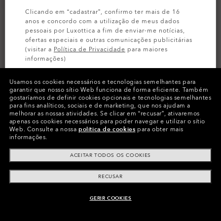
Clicando em “cadastrar”, confirmo ter mais de 16
anos e concordo com a utilização de meus dados
pessoais por Luxottica a fim de enviar-me notícias,
ofertas especiais e outras comunicações publicitárias
(visitar a
Política de Privacidade
para maiores
informações)
Usamos os cookies necessários e tecnologias semelhantes para
INSCREVA-SE
garantir que nosso sítio Web funciona de forma eficiente.
Também
gostaríamos de definir cookies opcionais e tecnologias semelhantes
para fins analíticos, sociais e de marketing, que nos ajudam a
melhorar as nossas atividades.
Se clicar em “recusar”, ativaremos
apenas os cookies necessários para poder navegar e utilizar o sítio
Cores (10)
Armação
Black Ink
Web.
Consulte a nossa
política de cookies
para obter mais
informações.
L (136mm)
-
Este tamanho serve à
Tamanho:
ACEITAR TODOS OS COOKIES
maioria das pessoas.
Vestibilidade
Estreito - Ajuste Universal
RECUSAR
Ver Guia Tamanhos
GERIR COOKIES
ADICIONAR AO CARRINHO