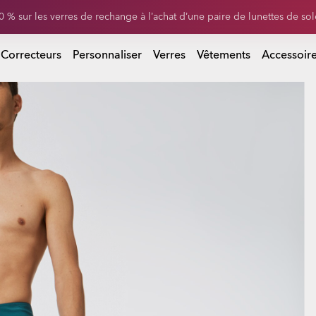
Soldes de fin de saison : jusqu’à -50% sur vêtements et accessoires
-20% sur les lunettes personnalisées
r vêtements et accessoires
 Correcteurs
Personnaliser
Verres
Vêtements
Accessoir