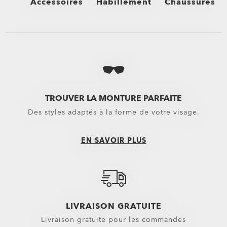
Accessoires
Habillement
Chaussures
Voir tout
Voir tout
Voir tout
Sacs
Bas
Chaussures mon
Sacs à dos
Boardshorts
Tongs & Sandal
Sacs & Valises
Shorts Hybrides
Baskets
TROUVER LA MONTURE PARFAITE
Des styles adaptés à la forme de votre visage.
Trolleys
Pantalons
Équipement
Shorts
EN SAVOIR PLUS
Belts
Nouveautés
Gants
Hauts
Casquettes et bonnets
Vêtements d’extérieur
LIVRAISON GRATUITE
Petits essentiels
Sweats à capuche & Sweats
Livraison gratuite pour les commandes