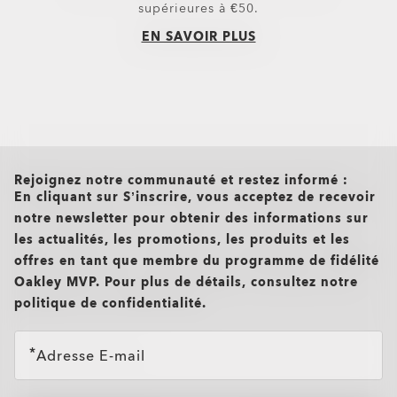
Chaussettes
Polos
supérieures à €50.
Nouveautés
Chemises
EN SAVOIR PLUS
T-shirts et maillots
Vêtements décontractés et casua
Top et vêtements techniques Oa
all brands check
Rejoignez notre communauté et restez informé :
En cliquant sur S’inscrire, vous acceptez de recevoir
notre newsletter pour obtenir des informations sur
les actualités, les promotions, les produits et les
offres en tant que membre du programme de fidélité
Oakley MVP. Pour plus de détails, consultez notre
politique de confidentialité.
Adresse E-mail