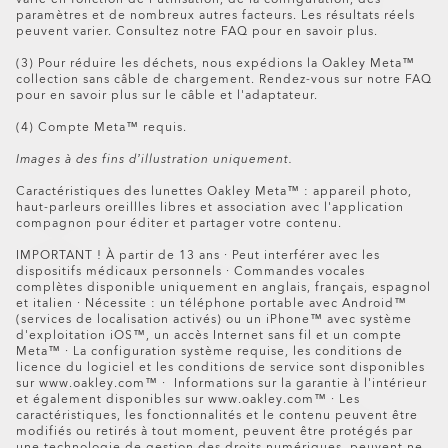
veuillez demander un kit de retour au service client
paramètres et de nombreux autres facteurs. Les résultats réels
et nous vous enverrons par courrier tout ce dont
peuvent varier. Consultez notre FAQ pour en savoir plus.
vous avez besoin pour effectuer le retour.Suivez les
(3) Pour réduire les déchets, nous expédions la Oakley Meta™
instructions d’expédition à l’intérieur de votre boîte.
collection sans câble de chargement. Rendez-vous sur notre FAQ
Ou téléchargez les instructions
ici
.
pour en savoir plus sur le câble et l'adaptateur.
Veuillez noter : votre demande de remboursement sera
(4) Compte Meta™ requis.
traitée en magasin et vous recevrez un e-mail de
Images à des fins d’illustration uniquement.
confirmation lorsque votre remboursement sera traité.
Le montant total du remboursement sera visible sur votre
Caractéristiques des lunettes Oakley Meta™ : appareil photo,
haut-parleurs oreillles libres et association avec l'application
compte dans un délai de 5 jours.
compagnon pour éditer et partager votre contenu.
Les articles achetés sur Oakley.com peuvent être
IMPORTANT ! À partir de 13 ans · Peut interférer avec les
retournés exclusivement dans les magasins Oakley. Il
dispositifs médicaux personnels · Commandes vocales
complètes disponible uniquement en anglais, français, espagnol
n'est pas possible de retourner un achat en ligne dans un
et italien · Nécessite : un téléphone portable avec Android™
magasin certifié ou un magasin premium certifié.
(services de localisation activés) ou un iPhone™ avec système
Oakley Meta HSTN Replacement Lens
d'exploitation iOS™, un accès Internet sans fil et un compte
Meta™ · La configuration système requise, les conditions de
€156.00
licence du logiciel et les conditions de service sont disponibles
sur www.oakley.com™ · Informations sur la garantie à l'intérieur
et également disponibles sur www.oakley.com™ · Les
caractéristiques, les fonctionnalités et le contenu peuvent être
modifiés ou retirés à tout moment, peuvent être protégés par
une technologie de gestion des droits numériques, peuvent ne