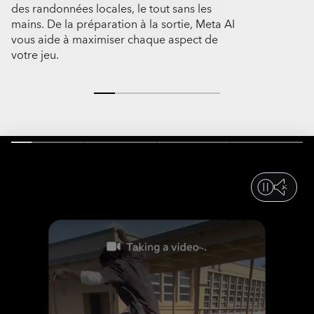
des randonnées locales, le tout sans les
randonnées 
mains. De la préparation à la sortie, Meta AI
détente, vous 
vous aide à maximiser chaque aspect de
votre jeu.