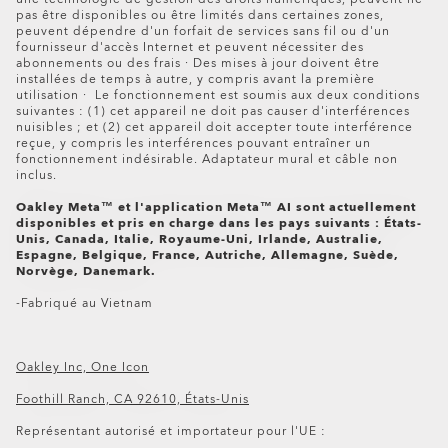
pas être disponibles ou être limités dans certaines zones,
peuvent dépendre d'un forfait de services sans fil ou d'un
fournisseur d'accès Internet et peuvent nécessiter des
abonnements ou des frais · Des mises à jour doivent être
installées de temps à autre, y compris avant la première
utilisation · Le fonctionnement est soumis aux deux conditions
suivantes : (1) cet appareil ne doit pas causer d'interférences
nuisibles ; et (2) cet appareil doit accepter toute interférence
reçue, y compris les interférences pouvant entraîner un
fonctionnement indésirable. Adaptateur mural et câble non
inclus.
Oakley Meta™ et l'application Meta™ AI sont actuellement
disponibles et pris en charge dans les pays suivants : États-
Unis, Canada, Italie, Royaume-Uni, Irlande, Australie,
Espagne, Belgique, France, Autriche, Allemagne, Suède,
Norvège, Danemark.
-Fabriqué au Vietnam
Oakley Inc, One Icon
Foothill Ranch, CA 92610, États-Unis
Oakley Meta HSTN Replacement Lens
Représentant autorisé et importateur pour l'UE :