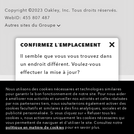
Copyright ©2023 Oakley, Inc. Tous droits réservés.
WebID:
455 807 487
Autres sites du Groupe
CONFIRMEZ L’EMPLACEMENT
Il semble que vous vous trouvez dans
un endroit différent. Voulez-vous
effectuer la mise à jour?
ÉTATS-UNIS
Nous utilisons des cookies nécessaires et technologies similaires
pour garantir le bon fonctionnement de notre site.
Pour nous aider
à améliorer nos activités et surveiller nos activités et celles réalisées
par nos partenaires tiers, nous souhaiterions également activer des
BELGIË (BELGIQUE)
cookies facultatifs et similaires à des fins analytiques, sociales et de
publicité personnalisée.
Si vous cliquez sur « Refuser tous les
Oakley Meta HSTN Replacement Lens
cookies », nous activerons uniquement les cookies nécessaires qui
€156.00
vous permettent de naviguer et d'utiliser le site.
Consultez notre
politique en matière de cookies
pour en savoir plus.