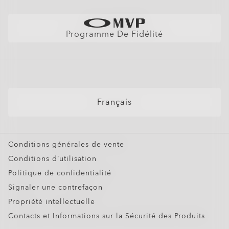
Trouver La Monture Parfaite
Lunettes de Soleil
Garantie
Better Cotton Initiative
Lunettes de Soleil de Sport
Tableau des tailles
Programme De Fidélité
Lunettes avec Verres Correcteurs
FAQ Lunettes IA
Lunettes de Soleil avec Verres Correcteurs
Masques Neige
Lunettes Personnalisées
Français
Oakley Meta
Offres Spéciales
Conditions générales de vente
Oakley Meta HSTN Replacement Lens
Conditions d’utilisation
€76.00
Politique de confidentialité
Signaler une contrefaçon
Propriété intellectuelle
Contacts et Informations sur la Sécurité des Produits