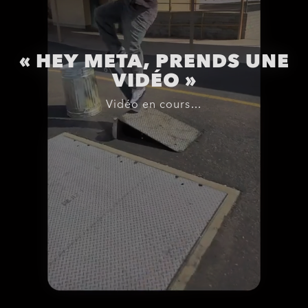
« HEY META, PRENDS UNE
VIDÉO »
Vidéo en cours…