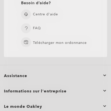
Besoin d’aide?
Centre d'aide
FAQ
Télécharger mon ordonnance
Assistance
Statut de la commande
Informations sur l'entreprise
Annuler ou retourner/échanger une commande
Commandes groupées et cadeaux
Entretien du produit
Le monde Oakley