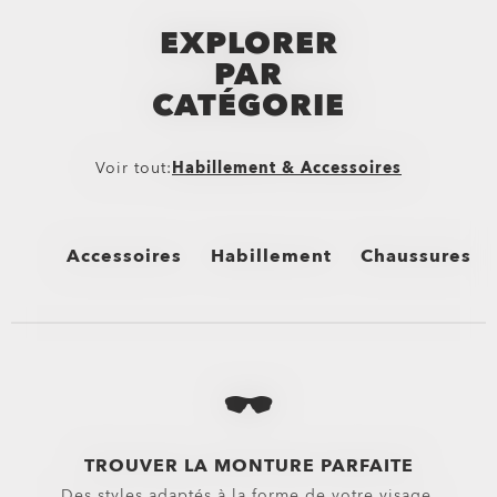
EXPLORER
PAR
CATÉGORIE
Voir tout:
Habillement & Accessoires
Accessoires
Habillement
Chaussures
Voir tout
Voir tout
Voir tout
Sacs
Bas
Chaussures mon
Sacs à dos
Boardshorts
Tongs & Sandal
Sacs & Valises
Shorts Hybrides
Baskets
TROUVER LA MONTURE PARFAITE
Des styles adaptés à la forme de votre visage.