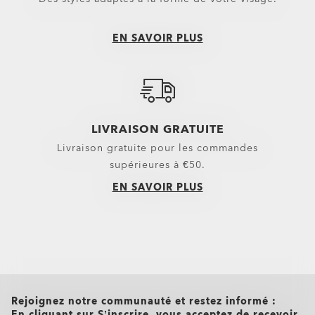
Trolleys
Pantalons
Équipement
Shorts
EN SAVOIR PLUS
Belts
Nouveautés
Gants
Hauts
Casquettes et bonnets
Vêtements d’extérieur
LIVRAISON GRATUITE
Petits essentiels
Sweats à capuche & Sweats
Livraison gratuite pour les commandes
Chaussettes
Polos
supérieures à €50.
EN SAVOIR PLUS
Nouveautés
Chemises
T-shirts et maillots
Vêtements décontractés et casua
Top et vêtements techniques Oa
all brands check
Rejoignez notre communauté et restez informé :
En cliquant sur S’inscrire, vous acceptez de recevoir