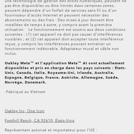
une technologie de gestion des droits numériques, peuvent ne
pas être disponibles ou être limités dans certaines zones,
peuvent dépendre d'un forfait de services sans fil ou d'un
fournisseur d'accès Internet et peuvent nécessiter des
abonnements ou des frais · Des mises à jour doivent être
installées de temps à autre, y compris avant la première
utilisation · Le fonctionnement est soumis aux deux conditions
suivantes : (1) cet appareil ne doit pas causer d'interférences
nuisibles ; et (2) cet appareil doit accepter toute interférence
reçue, y compris les interférences pouvant entraîner un
fonctionnement indésirable. Adaptateur mural et câble non
inclus.
Oakley Meta™ et l'application Meta™ AI sont actuellement
disponibles et pris en charge dans les pays suivants : États-
Unis, Canada, Italie, Royaume-Uni, Irlande, Australie,
Espagne, Belgique, France, Autriche, Allemagne, Suède,
Norvège, Danemark.
-Fabriqué au Vietnam
Oakley Inc, One Icon
Foothill Ranch, CA 92610, États-Unis
Oakley Meta HSTN Replacement Lens
Représentant autorisé et importateur pour l'UE :