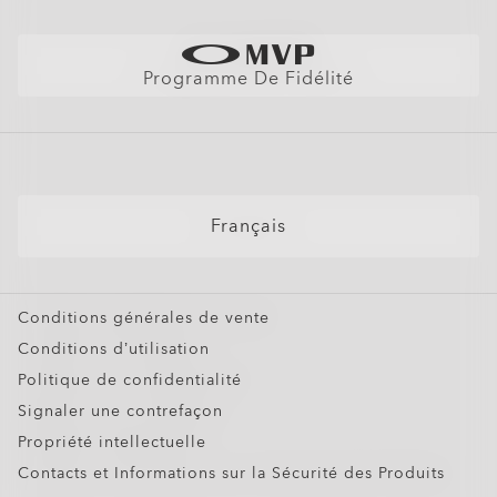
Voir Par
Politique d'expédition et de retour
Trouver La Monture Parfaite
Lunettes de Soleil
Garantie
Better Cotton Initiative
Lunettes de Soleil de Sport
Tableau des tailles
Programme De Fidélité
Lunettes avec Verres Correcteurs
FAQ Lunettes IA
Lunettes de Soleil avec Verres Correcteurs
Masques Neige
Lunettes Personnalisées
Français
Oakley Meta
Offres Spéciales
Conditions générales de vente
Oakley Meta HSTN Replacement Lens
Conditions d’utilisation
€76.00
Politique de confidentialité
Signaler une contrefaçon
Propriété intellectuelle
Contacts et Informations sur la Sécurité des Produits