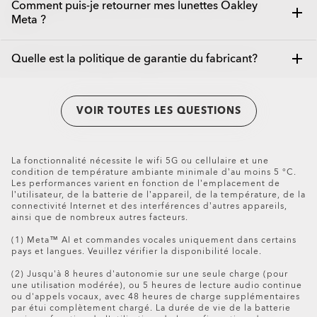
FERMER
Pour utiliser les lunettes Oakley Meta, vous devez
Comment puis-je retourner mes lunettes Oakley
en Suède et en Australie. Elles sont également
Cependant certaines exclusions régionales peuvent
Meta ?
connecter vos lunettes à un smartphone et à l'application
disponibles sur certains stores via le site Web de Meta.
FERMER
s'appliquer. Pour plus de détails, veuillez consulter notre
Meta AI. Voici la liste complète des éléments à vérifier :
politique d'expédition
.
Les retours sont rares pour les lunettes Oakley Meta,
Quelle est la politique de garantie du fabricant?
Smartphone avec un système d'exploitation récent
* Veuillez noter qu’en raison des réglementations locales
nous sommes donc désolés que votre article ne vous ait
: Android 10 et versions ultérieures (avec services
en matière d’expédition, les lunettes Oakley Meta ne
pas donné entière satisfaction.
de localisation activés) ou iOS 14.4 et versions
Vous pouvez consulter et télécharger
ici
la politique de
peuvent pas être expédiées en Alaska, à Hawaï et à Porto
ultérieures. Consultez la liste complète des
VOIR TOUTES LES QUESTIONS
garantie du fabricant Oakley Meta.
Pour retourner vos lunettes par courrier, veuillez suivre
Rico
téléphones pris en charge
ici
les étapes suivantes :
Accès Internet sans fil
Importez tous vos enregistrements sur votre
Chargeur USB-C (si vous chargez depuis une prise
La fonctionnalité nécessite le wifi 5G ou cellulaire et une
Oakley Meta HSTN Replacement Lens
téléphone ou sur l’application Meta AI.
électrique et non directement depuis un port USB)
condition de température ambiante minimale d’au moins 5 °C.
€156.00
Restaurez les paramètres d’usine pour supprimer
Compte Meta valide
Les performances varient en fonction de l’emplacement de
l’utilisateur, de la batterie de l’appareil, de la température, de la
vos données personnelles et effacer vos
Application Meta AI (téléchargeable depuis votre
connectivité Internet et des interférences d’autres appareils,
enregistrements.
Apple Store
et
Google Play
ou en scannant ce code
ainsi que de nombreux autres facteurs.
Éteignez les lunettes.
QR)
(1) Meta™ AI et commandes vocales uniquement dans certains
Préparez votre retour en vous servant de la boîte
pays et langues. Veuillez vérifier la disponibilité locale.
dans laquelle vos lunettes vous ont été livrées. En
(2) Jusqu'à 8 heures d'autonomie sur une seule charge (pour
plus des lunettes, veuillez ajouter tous les
une utilisation modérée), ou 5 heures de lecture audio continue
accessoires, y compris l'étui de chargement. Si la
ou d'appels vocaux, avec 48 heures de charge supplémentaires
boîte n’est plus disponible ou n’est pas en bon état,
par étui complètement chargé. La durée de vie de la batterie