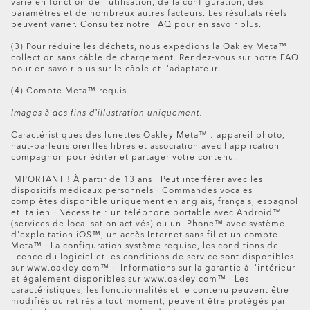
varie en fonction de l'utilisation, de la configuration, des
veuillez demander un kit de retour au service client
paramètres et de nombreux autres facteurs. Les résultats réels
et nous vous enverrons par courrier tout ce dont
peuvent varier. Consultez notre FAQ pour en savoir plus.
vous avez besoin pour effectuer le retour.Suivez les
(3) Pour réduire les déchets, nous expédions la Oakley Meta™
instructions d’expédition à l’intérieur de votre boîte.
collection sans câble de chargement. Rendez-vous sur notre FAQ
Ou téléchargez les instructions
ici
.
pour en savoir plus sur le câble et l'adaptateur.
Veuillez noter : votre demande de remboursement sera
(4) Compte Meta™ requis.
traitée en magasin et vous recevrez un e-mail de
Images à des fins d’illustration uniquement.
confirmation lorsque votre remboursement sera traité.
Le montant total du remboursement sera visible sur votre
Caractéristiques des lunettes Oakley Meta™ : appareil photo,
haut-parleurs oreillles libres et association avec l'application
compte dans un délai de 5 jours.
compagnon pour éditer et partager votre contenu.
Les articles achetés sur Oakley.com peuvent être
IMPORTANT ! À partir de 13 ans · Peut interférer avec les
retournés exclusivement dans les magasins Oakley. Il
dispositifs médicaux personnels · Commandes vocales
complètes disponible uniquement en anglais, français, espagnol
n'est pas possible de retourner un achat en ligne dans un
et italien · Nécessite : un téléphone portable avec Android™
magasin certifié ou un magasin premium certifié.
(services de localisation activés) ou un iPhone™ avec système
Oakley Meta HSTN Replacement Lens
d'exploitation iOS™, un accès Internet sans fil et un compte
Meta™ · La configuration système requise, les conditions de
€156.00
licence du logiciel et les conditions de service sont disponibles
sur www.oakley.com™ · Informations sur la garantie à l'intérieur
et également disponibles sur www.oakley.com™ · Les
caractéristiques, les fonctionnalités et le contenu peuvent être
modifiés ou retirés à tout moment, peuvent être protégés par