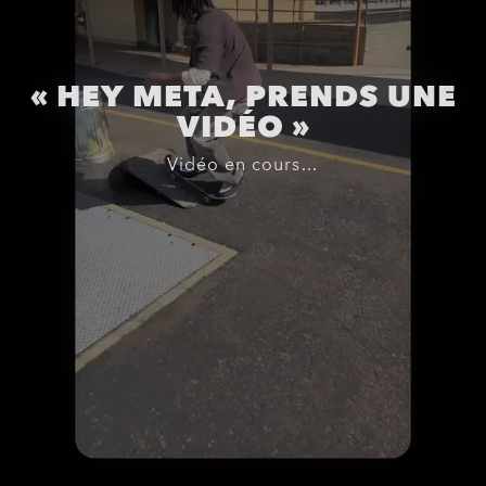
« HEY META, PRENDS UNE
VIDÉO »
Vidéo en cours…