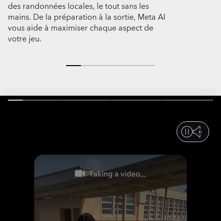
des randonnées locales, le tout sans les
randonnées 
mains. De la préparation à la sortie, Meta AI
détente, vous 
vous aide à maximiser chaque aspect de
votre jeu.