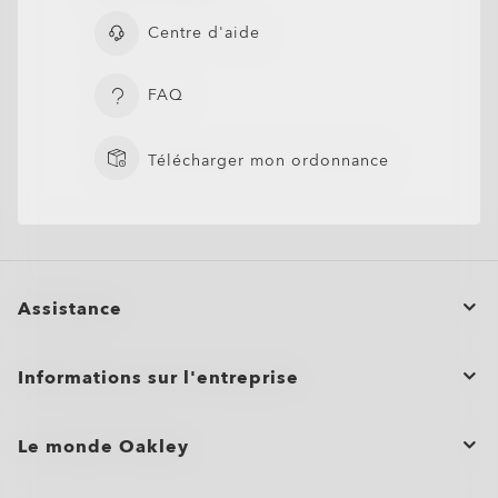
Centre d'aide
FAQ
Télécharger mon ordonnance
Assistance
Statut de la commande
Informations sur l'entreprise
Annuler ou retourner/échanger une commande
Commandes groupées et cadeaux
Entretien du produit
Le monde Oakley
Plan du site
Aide à l’achat