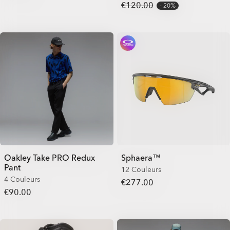
€120.00
20%
Oakley Take PRO Redux
Sphaera™
Pant
12 Couleurs
4 Couleurs
€277.00
€90.00