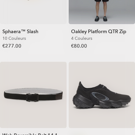
Sphaera™ Slash
Oakley Platform QTR Zip
10 Couleurs
4 Couleurs
€277.00
€80.00