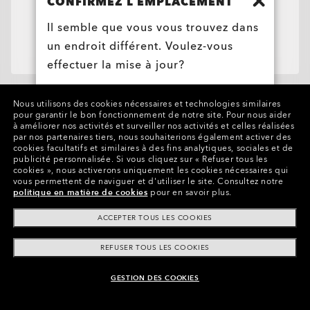
CONFIRMEZ L’EMPLACEMENT
Il semble que vous vous trouvez dans
Télécharger mon ordonnance
un endroit différent. Voulez-vous
effectuer la mise à jour?
ÉTATS-UNIS
Nous utilisons des cookies nécessaires et technologies similaires
pour garantir le bon fonctionnement de notre site.
Pour nous aider
Assistance
à améliorer nos activités et surveiller nos activités et celles réalisées
par nos partenaires tiers, nous souhaiterions également activer des
BELGIË (BELGIQUE)
cookies facultatifs et similaires à des fins analytiques, sociales et de
publicité personnalisée.
Si vous cliquez sur « Refuser tous les
Statut de la commande
Informations sur l'entreprise
cookies », nous activerons uniquement les cookies nécessaires qui
vous permettent de naviguer et d'utiliser le site.
Consultez notre
Annuler ou retourner/échanger une commande
politique en matière de cookies
pour en savoir plus.
Commandes groupées et cadeaux
Entretien du produit
Le monde Oakley
ACCEPTER TOUS LES COOKIES
Plan du site
Aide à l’achat
Localisateur de magasin
REFUSER TOUS LES COOKIES
Voir Par
Politique d'expédition et de retour
Trouver La Monture Parfaite
Lunettes de Soleil
Garantie
GESTION DES COOKIES
Better Cotton Initiative
Lunettes de Soleil de Sport
Tableau des tailles
Programme De Fidélité