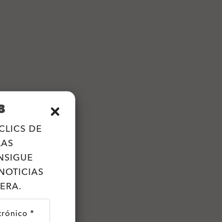
B
CLICS DE
LAS
NSIGUE
NOTICIAS
ERA.
trónico *