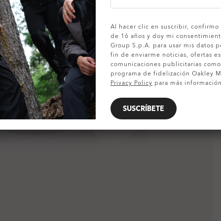
MOSTRAR DETALLES
Al hacer clic en suscribir, confirm
de 16 años y doy mi consentimient
Group S.p.A. para usar mis datos p
fin de enviarme noticias, ofertas es
comunicaciones publicitarias com
programa de fidelización Oakley MV
Privacy Policy
para más información
SUSCRÍBETE