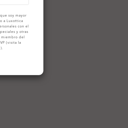
o que soy mayor
o a Luxottica
ersonales con el
peciales y otras
o miembro del
P (visita la
).