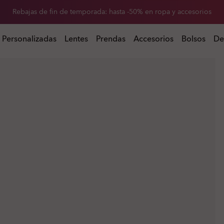
-20 % de descuento en lentes de repuesto al comprar unas gafas de so
 al comprar unas gafas de sol
Personalizadas
Lentes
Prendas
Accesorios
Bolsos
De