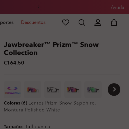
l
Ayuda
portes
Descuentos
Jawbreaker™ Prizm™ Snow
Collection
€164.50
PERSONALÍZALAS
Colores (6)
Lentes
Prizm Snow Sapphire
,
Montura
Polished White
Tamaño:
Talla única