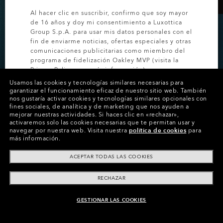
Al hacer clic en suscribir, confirmo que soy mayor
de 16 años y doy mi consentimiento a Luxottica
Group S.p.A. para usar mis datos personales con el
fin de enviarme noticias, ofertas especiales y otras
comunicaciones publicitarias como miembro del
-20% EN GAFAS
programa de fidelización Oakley MVP (visita la
Privacy Policy
para más información).
PERSONALIZADAS
Usamos las cookies y tecnologías similares necesarias para
garantizar el funcionamiento eficaz de nuestro sitio web.
También
SUSCRÍBETE
Ahorra en modelos personalizados por tiempo
nos gustaría activar cookies y tecnologías similares opcionales con
fines sociales, de analítica y de marketing que nos ayuden a
limitado.
mejorar nuestras actividades.
Si haces clic en «rechazar»,
activaremos solo las cookies necesarias que te permitan usar y
navegar por nuestra web.
Visita nuestra
política de cookies
para
más información.
COMPRA GAFAS PERSONALIZADAS
ACEPTAR TODAS LAS COOKIES
RECHAZAR
GESTIONAR LAS COOKIES