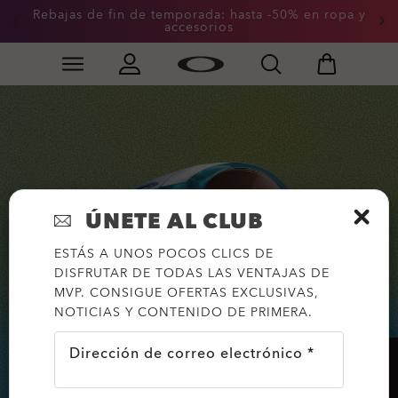
Rebajas de fin de temporada: hasta -50% en ropa y
accesorios
Skip to
Slide 2 of 3. Rebajas de fin de temporada: hasta -50%
main
content
ÚNETE AL CLUB
ESTÁS A UNOS POCOS CLICS DE
DISFRUTAR DE TODAS LAS VENTAJAS DE
MVP. CONSIGUE OFERTAS EXCLUSIVAS,
NOTICIAS Y CONTENIDO DE PRIMERA.
Dirección de correo electrónico *
AYUDA?