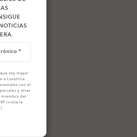
LAS
NSIGUE
NOTICIAS
ERA.
trónico *
o que soy mayor
o a Luxottica
ersonales con el
peciales y otras
o miembro del
P (visita la
).