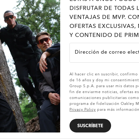
DISFRUTAR DE TODAS 
VENTAJAS DE MVP. CO
OFERTAS EXCLUSIVAS, 
Y CONTENIDO DE PRIM
Dirección de correo elec
MOSTRAR DETALLES
Al hacer clic en suscribir, confirm
de 16 años y doy mi consentimient
Group S.p.A. para usar mis datos p
fin de enviarme noticias, ofertas es
comunicaciones publicitarias com
programa de fidelización Oakley MV
Privacy Policy
para más información
SUSCRÍBETE