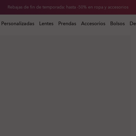
-20 % de descuento en lentes de repuesto al comprar unas gafas de so
Rebajas de fin de temporada: hasta -50% en ropa y accesorios
 al comprar unas gafas de sol
Personalizadas
Lentes
Prendas
Accesorios
Bolsos
De