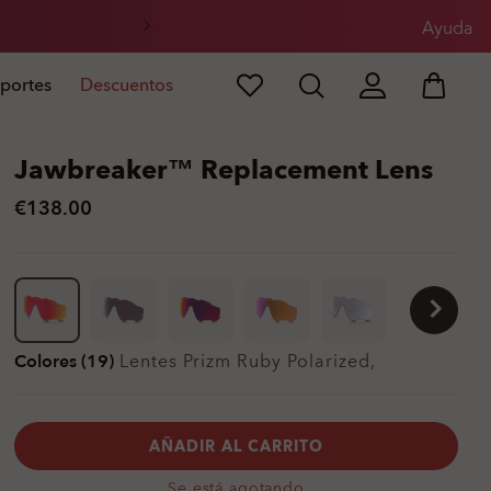
l
Ayuda
portes
Descuentos
Jawbreaker™ Replacement Lens
€138.00
Colores (19)
Lentes
Prizm Ruby Polarized
,
AÑADIR AL CARRITO
Se está agotando