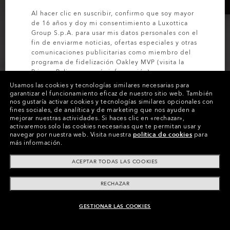
Al hacer clic en suscribir, confirmo que soy mayor
de 16 años y doy mi consentimiento a Luxottica
Group S.p.A. para usar mis datos personales con el
fin de enviarme noticias, ofertas especiales y otras
comunicaciones publicitarias como miembro del
programa de fidelización Oakley MVP (visita la
Privacy Policy
para más información).
Usamos las cookies y tecnologías similares necesarias para
garantizar el funcionamiento eficaz de nuestro sitio web.
También
SUSCRÍBETE
Tidal Tee
Mtn Ridge Tee
nos gustaría activar cookies y tecnologías similares opcionales con
fines sociales, de analítica y de marketing que nos ayuden a
2 Colores
€36.00
mejorar nuestras actividades.
Si haces clic en «rechazar»,
€45.00
€70.00
20%
activaremos solo las cookies necesarias que te permitan usar y
€100.00
navegar por nuestra web.
Visita nuestra
política de cookies
para
20%
más información.
ACEPTAR TODAS LAS COOKIES
RECHAZAR
GESTIONAR LAS COOKIES