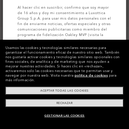
Al hacer clic en suscribir, confirmo que soy mayor
de 16 años y doy mi consentimiento a Luxottica
Group S.p.A. para usar mis datos personales con el
fin de enviarme noticias, ofertas especiales y otras
comunicaciones publicitarias como miembro del
programa de fidelización Oakley MVP (visita la
Privacy Policy
para más información).
Usamos las cookies y tecnologías similares necesarias para
garantizar el funcionamiento eficaz de nuestro sitio web.
También
SUSCRÍBETE
nos gustaría activar cookies y tecnologías similares opcionales con
Colores (19)
Lentes
Prizm Jade
,
fines sociales, de analítica y de marketing que nos ayuden a
mejorar nuestras actividades.
Si haces clic en «rechazar»,
activaremos solo las cookies necesarias que te permitan usar y
navegar por nuestra web.
Visita nuestra
política de cookies
para
más información.
Paga a plazos
ACEPTAR TODAS LAS COOKIES
RECHAZAR
GESTIONAR LAS COOKIES
AÑADIR AL CARRITO