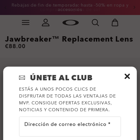
Rebajas de fin de temporada: hasta -50% en ropa y
-20 % de descuento en lentes de repuesto al
comprar unas gafas de sol
accesorios
Skip to
Slide 3 of 3. -20 % de descuento en lentes de repuesto
main
content
Jawbreaker™ Replacement Lens
€88.00
ÚNETE AL CLUB
ESTÁS A UNOS POCOS CLICS DE
DISFRUTAR DE TODAS LAS VENTAJAS DE
MVP. CONSIGUE OFERTAS EXCLUSIVAS,
NOTICIAS Y CONTENIDO DE PRIMERA.
Dirección de correo electrónico *