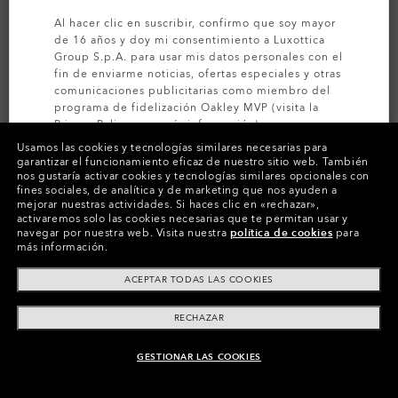
Al hacer clic en suscribir, confirmo que soy mayor
de 16 años y doy mi consentimiento a Luxottica
Group S.p.A. para usar mis datos personales con el
fin de enviarme noticias, ofertas especiales y otras
comunicaciones publicitarias como miembro del
programa de fidelización Oakley MVP (visita la
Privacy Policy
para más información).
MOD3 - MIPS
DRT5 MAVEN - MIPS
Usamos las cookies y tecnologías similares necesarias para
garantizar el funcionamiento eficaz de nuestro sitio web.
También
€126.00
€160.00
SUSCRÍBETE
nos gustaría activar cookies y tecnologías similares opcionales con
€180.00
€200.00
30%
20%
fines sociales, de analítica y de marketing que nos ayuden a
mejorar nuestras actividades.
Si haces clic en «rechazar»,
activaremos solo las cookies necesarias que te permitan usar y
navegar por nuestra web.
Visita nuestra
política de cookies
para
más información.
ACEPTAR TODAS LAS COOKIES
RECHAZAR
GESTIONAR LAS COOKIES