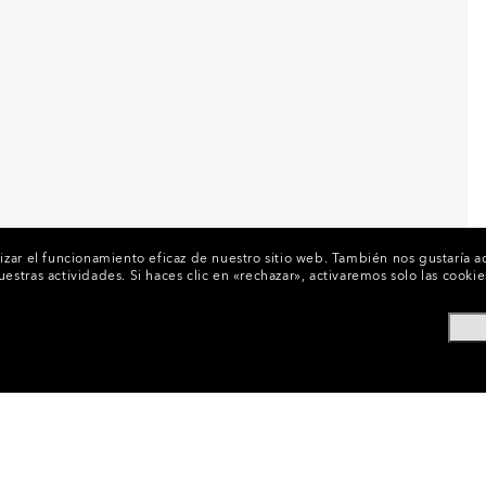
izar el funcionamiento eficaz de nuestro sitio web.
También nos gustaría ac
uestras actividades.
Si haces clic en «rechazar», activaremos solo las cook