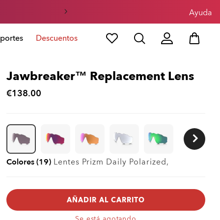
l
Ayuda
portes
Descuentos
Jawbreaker™ Replacement Lens
€138.00
Colores (19)
Lentes
Prizm Daily Polarized
,
AÑADIR AL CARRITO
Se está agotando