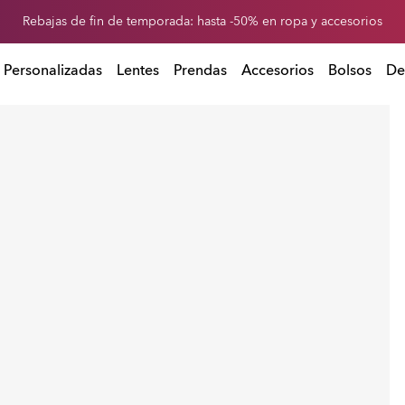
-20 % de descuento en lentes de repuesto al comprar unas gafas de so
Rebajas de fin de temporada: hasta -50% en ropa y accesorios
Personalizadas
Lentes
Prendas
Accesorios
Bolsos
De