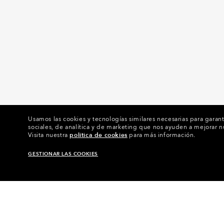
Usamos las cookies y tecnologías similares necesarias para garant
sociales, de analítica y de marketing que nos ayuden a mejorar n
Visita nuestra
política de cookies
para más información.
GESTIONAR LAS COOKIES