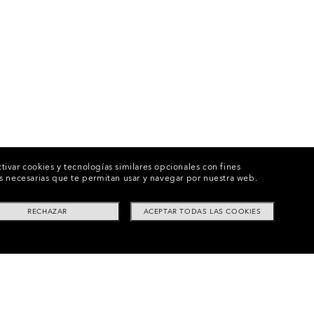
tivar cookies y tecnologías similares opcionales con fines
ies necesarias que te permitan usar y navegar por nuestra web.
RECHAZAR
ACEPTAR TODAS LAS COOKIES