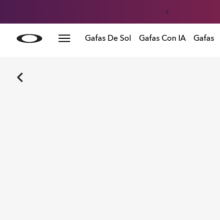
Skip to
Gafas De Sol
Gafas Con IA
Gafas
main
content