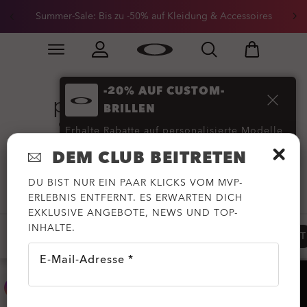
Erhalte 20 % Rabatt auf Ersatzgläser beim Kauf einer
Summer-Sale: Bis zu -50% auf Kleidung & Accessoires
Sonnenbrille
Skip to
Slide 3 of 3. Erhalte 20 % Rabatt auf Ersatzgläser beim
main
content
-20% AUF CUSTOM-
polarisierte PRIZM-
BRILLEN
Sonnenbrillen
(92)
Erhalte Rabatte auf personalisierte Modelle
DEM CLUB BEITRETEN
JETZT KAUFEN
DU BIST NUR EIN PAAR KLICKS VOM MVP-
Filtern
ERLEBNIS ENTFERNT. ES ERWARTEN DICH
EXKLUSIVE ANGEBOTE, NEWS UND TOP-
INHALTE.
PERSONALISIERBAR
PRIZM™
PRIZM™ POLARISIERT
E-Mail-Adresse *
HILFE?