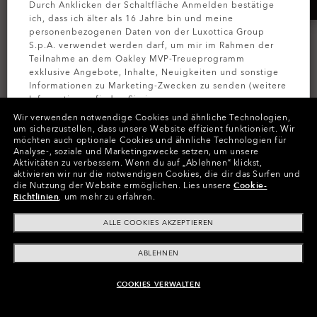
Durch Anklicken der Schaltfläche Anmelden bestätige
ich, dass ich älter als 16 Jahre bin und meine
personenbezogenen Daten von der Luxottica Group
S.p.A. verwendet werden darf, um mir im Rahmen der
Teilnahme an dem Oakley MVP-Treueprogramm
exklusive Angebote, Inhalte, Neuigkeiten und sonstige
Informationen zu Marketing-Zwecken zu senden (weitere
Informationen finden Sie in unserer
Datenschutzbestimmungen
).
Wir verwenden notwendige Cookies und ähnliche Technologien,
um sicherzustellen, dass unsere Website effizient funktioniert.
Wir
möchten auch optionale Cookies und ähnliche Technologien für
BELIEBTESTE MODELLE
BELIEBTESTE MODELLE
MELDEN SIE
Analyse-, soziale und Marketingzwecke setzen, um unsere
Aktivitäten zu verbessern.
Wenn du auf „Ablehnen“ klickst,
Holbrook™
Radar® EV Path®
aktivieren wir nur die notwendigen Cookies, die dir das Surfen und
die Nutzung der Website ermöglichen.
Lies unsere
Cookie-
Prizm™ Polarisiert
Prizm™ Polarisiert
Richtlinien
, um mehr zu erfahren.
17 Farben
8 Farben
ALLE COOKIES AKZEPTIEREN
€217.00
€272.00
ABLEHNEN
COOKIES VERWALTEN