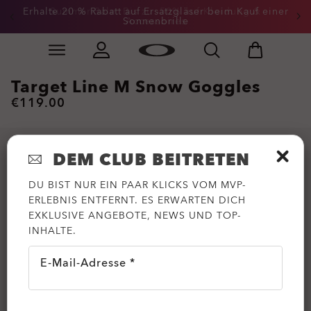
Erhalte 20 % Rabatt auf Ersatzgläser beim Kauf einer
Summer-Sale: Bis zu -50% auf Kleidung &
Sonnenbrille
Accessoires
Skip to
Slide 3 of 3. Erhalte 20 % Rabatt auf Ersatzgläser beim
main
content
Target Line M Snow Goggles
€119.00
DEM CLUB BEITRETEN
DU BIST NUR EIN PAAR KLICKS VOM MVP-
ERLEBNIS ENTFERNT. ES ERWARTEN DICH
EXKLUSIVE ANGEBOTE, NEWS UND TOP-
INHALTE.
E-Mail-Adresse *