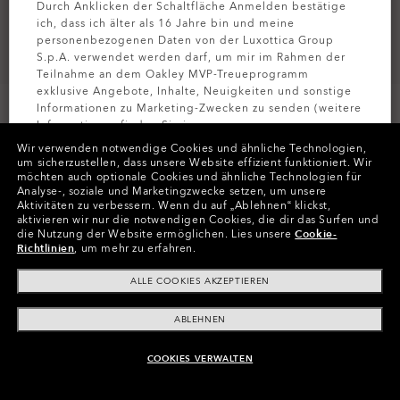
Durch Anklicken der Schaltfläche Anmelden bestätige
ich, dass ich älter als 16 Jahre bin und meine
personenbezogenen Daten von der Luxottica Group
S.p.A. verwendet werden darf, um mir im Rahmen der
Teilnahme an dem Oakley MVP-Treueprogramm
exklusive Angebote, Inhalte, Neuigkeiten und sonstige
Informationen zu Marketing-Zwecken zu senden (weitere
Informationen finden Sie in unserer
Datenschutzbestimmungen
).
Wir verwenden notwendige Cookies und ähnliche Technologien,
um sicherzustellen, dass unsere Website effizient funktioniert.
Wir
möchten auch optionale Cookies und ähnliche Technologien für
Farben (15)
Gläser
High Intensity Yellow
,
MELDEN SIE
Analyse-, soziale und Marketingzwecke setzen, um unsere
Band
Matte Black
Aktivitäten zu verbessern.
Wenn du auf „Ablehnen“ klickst,
aktivieren wir nur die notwendigen Cookies, die dir das Surfen und
die Nutzung der Website ermöglichen.
Lies unsere
Cookie-
Richtlinien
, um mehr zu erfahren.
In Raten zahlen
ALLE COOKIES AKZEPTIEREN
ABLEHNEN
COOKIES VERWALTEN
ZUM WARENKORB HINZUFÜGEN