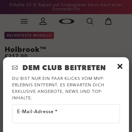
Erhalte 20 % Rabatt auf Ersatzgläser beim Kauf einer
Sonnenbrille
Skip to
Slide 3 of 3. Erhalte 20 % Rabatt auf Ersatzgläser beim
main
content
BELIEBTESTE MODELLE
Holbrook™
€217.00
DEM CLUB BEITRETEN
DU BIST NUR EIN PAAR KLICKS VOM MVP-
ERLEBNIS ENTFERNT. ES ERWARTEN DICH
EXKLUSIVE ANGEBOTE, NEWS UND TOP-
INHALTE.
E-Mail-Adresse *