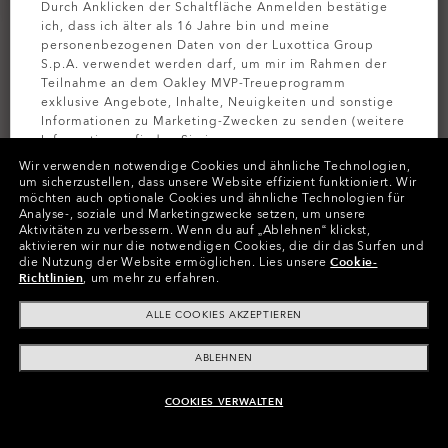
Durch Anklicken der Schaltfläche Anmelden bestätige
ich, dass ich älter als 16 Jahre bin und meine
personenbezogenen Daten von der Luxottica Group
S.p.A. verwendet werden darf, um mir im Rahmen der
Teilnahme an dem Oakley MVP-Treueprogramm
exklusive Angebote, Inhalte, Neuigkeiten und sonstige
Informationen zu Marketing-Zwecken zu senden (weitere
Informationen finden Sie in unserer
Datenschutzbestimmungen
).
Wir verwenden notwendige Cookies und ähnliche Technologien,
um sicherzustellen, dass unsere Website effizient funktioniert.
Wir
möchten auch optionale Cookies und ähnliche Technologien für
PERSONALISIEREN
MELDEN SIE
Analyse-, soziale und Marketingzwecke setzen, um unsere
Aktivitäten zu verbessern.
Wenn du auf „Ablehnen“ klickst,
Farben (30)
Gläser
Prizm Black Polarized
,
aktivieren wir nur die notwendigen Cookies, die dir das Surfen und
die Nutzung der Website ermöglichen.
Lies unsere
Cookie-
Gestell
Matte Black
Richtlinien
, um mehr zu erfahren.
ALLE COOKIES AKZEPTIEREN
Größe:
Eine Größe für alle
Passform
Normale - Mit Hohem Steg
ABLEHNEN
Größenanleitung ansehen
COOKIES VERWALTEN
ZUM WARENKORB HINZUFÜGEN
Jetzt Personalisieren