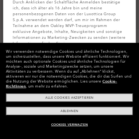
Durch Anklicken der Schaltfläche Anmelden bestätige
ich, dass ich älter als 16 Jahre bin und meine
personenbezogenen Daten von der Luxottica Group
S.p.A. verwendet werden darf, um mir im Rahmen der
Teilnahme an dem Oakley MVP-Treueprogramm
exklusive Angebote, Inhalte, Neuigkeiten und sonstige
Informationen zu Marketing-Zwecken zu senden (weitere
Informationen finden Sie in unserer
PERSONALISIEREN
Datenschutzbestimmungen
).
Wir verwenden notwendige Cookies und ähnliche Technologien,
um sicherzustellen, dass unsere Website effizient funktioniert.
Wir
möchten auch optionale Cookies und ähnliche Technologien für
Farben (3)
Gläser
Grey Polarized
,
MELDEN SIE
Analyse-, soziale und Marketingzwecke setzen, um unsere
Gestell
Matte Black
Aktivitäten zu verbessern.
Wenn du auf „Ablehnen“ klickst,
aktivieren wir nur die notwendigen Cookies, die dir das Surfen und
die Nutzung der Website ermöglichen.
Lies unsere
Cookie-
Größe:
Eine Größe für alle
Richtlinien
, um mehr zu erfahren.
Passform
Normale - Mit Hohem Steg
ALLE COOKIES AKZEPTIEREN
Größenanleitung ansehen
ABLEHNEN
Jetzt Personalisieren
COOKIES VERWALTEN
ZUM WARENKORB HINZUFÜGEN