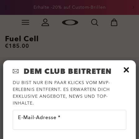
Erhalte -20% auf Custom-Brillen
Skip to
Slide 1 of 3. Erhalte -20% auf Custom-Brillen
main
content
Fuel Cell
€185.00
DEM CLUB BEITRETEN
DU BIST NUR EIN PAAR KLICKS VOM MVP-
ERLEBNIS ENTFERNT. ES ERWARTEN DICH
EXKLUSIVE ANGEBOTE, NEWS UND TOP-
INHALTE.
E-Mail-Adresse *