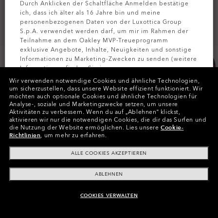
Durch Anklicken der Schaltfläche Anmelden bestätige
ich, dass ich älter als 16 Jahre bin und meine
personenbezogenen Daten von der Luxottica Group
S.p.A. verwendet werden darf, um mir im Rahmen der
Teilnahme an dem Oakley MVP-Treueprogramm
exklusive Angebote, Inhalte, Neuigkeiten und sonstige
Informationen zu Marketing-Zwecken zu senden (weitere
Informationen finden Sie in unserer
Datenschutzbestimmungen
).
Wir verwenden notwendige Cookies und ähnliche Technologien,
um sicherzustellen, dass unsere Website effizient funktioniert.
Wir
möchten auch optionale Cookies und ähnliche Technologien für
Farben (5)
Blackout
MELDEN SIE
Analyse-, soziale und Marketingzwecke setzen, um unsere
Aktivitäten zu verbessern.
Wenn du auf „Ablehnen“ klickst,
aktivieren wir nur die notwendigen Cookies, die dir das Surfen und
Größe
die Nutzung der Website ermöglichen.
Lies unsere
Cookie-
M
Richtlinien
, um mehr zu erfahren.
ALLE COOKIES AKZEPTIEREN
Größentabelle
ABLEHNEN
COOKIES VERWALTEN
ZUM WARENKORB HINZUFÜGEN
In Raten zahlen