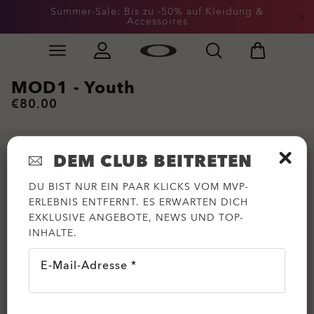
Summer-Sale: Bis zu -50% auf Kleidung &
Accessoires
Skip to
Slide 2 of 3. Summer-Sale: Bis zu -50% auf Kleidung &
main
content
MOD1 - Youth
€80.00
DEM CLUB BEITRETEN
DU BIST NUR EIN PAAR KLICKS VOM MVP-
ERLEBNIS ENTFERNT. ES ERWARTEN DICH
EXKLUSIVE ANGEBOTE, NEWS UND TOP-
INHALTE.
E-Mail-Adresse *