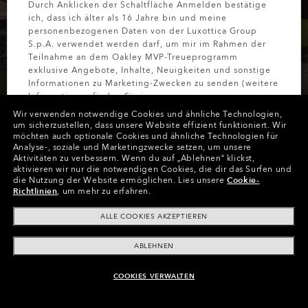
Durch Anklicken der Schaltfläche Anmelden bestätige
ich, dass ich älter als 16 Jahre bin und meine
personenbezogenen Daten von der Luxottica Group
S.p.A. verwendet werden darf, um mir im Rahmen der
Teilnahme an dem Oakley MVP-Treueprogramm
exklusive Angebote, Inhalte, Neuigkeiten und sonstige
TEAM OAKLEY TRÄGT DIE GOLF COLLECTION
Informationen zu Marketing-Zwecken zu senden (weitere
A NEW COURSE
Informationen finden Sie in unserer
Datenschutzbestimmungen
).
IS CALLING
Wir verwenden notwendige Cookies und ähnliche Technologien,
um sicherzustellen, dass unsere Website effizient funktioniert.
Wir
möchten auch optionale Cookies und ähnliche Technologien für
MELDEN SIE
Analyse-, soziale und Marketingzwecke setzen, um unsere
Aktivitäten zu verbessern.
Wenn du auf „Ablehnen“ klickst,
KOLLEKTION SHOPPEN
aktivieren wir nur die notwendigen Cookies, die dir das Surfen und
die Nutzung der Website ermöglichen.
Lies unsere
Cookie-
Richtlinien
, um mehr zu erfahren.
ALLE COOKIES AKZEPTIEREN
AI GLASSES
SONNENBRILLEN
KOMPLETTL
ABLEHNEN
COOKIES VERWALTEN