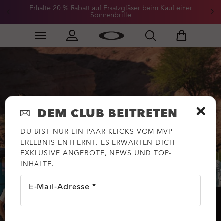
Erhalte 20 % Rabatt auf Ersatzgläser beim Kauf einer
Sonnenbrille
Skip to
Slide 3 of 3. Erhalte 20 % Rabatt auf Ersatzgläser beim
main
content
DEM CLUB BEITRETEN
DU BIST NUR EIN PAAR KLICKS VOM MVP-
ERLEBNIS ENTFERNT. ES ERWARTEN DICH
EXKLUSIVE ANGEBOTE, NEWS UND TOP-
INHALTE.
E-Mail-Adresse *
HILFE?