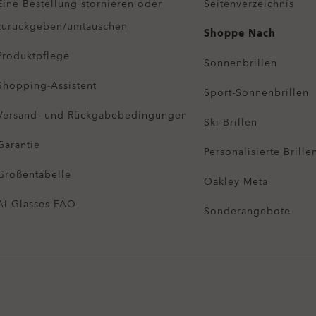
Eine Bestellung stornieren oder
Seitenverzeichnis
zurückgeben/umtauschen
Shoppe Nach
Produktpflege
Sonnenbrillen
Shopping-Assistent
Sport-Sonnenbrillen
Versand- und Rückgabebedingungen
Ski-Brillen
Garantie
Personalisierte Brille
Größentabelle
Oakley Meta
AI Glasses FAQ
Sonderangebote