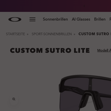
Skip to
Slide 3 of 3. Erhalte 20 % Rabatt auf Ersatzgläser beim
Sonnenbrillen
AI Glasses
Brillen
main
content
STARTSEITE
»
SPORT-SONNENBRILLEN
»
CUSTOM SUTRO 
CUSTOM SUTRO LITE
Modell 