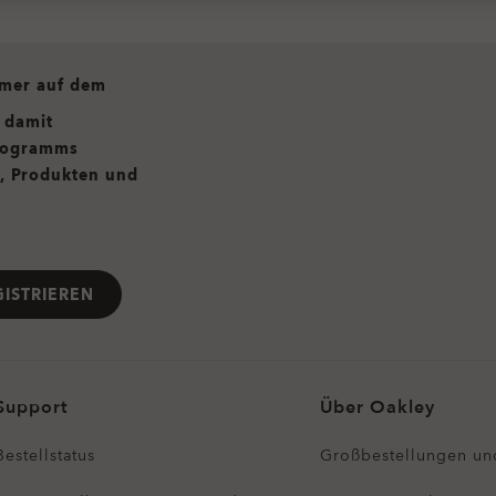
mmer auf dem
h damit
programms
n, Produkten und
GISTRIEREN
Support
Über Oakley
Bestellstatus
Großbestellungen un