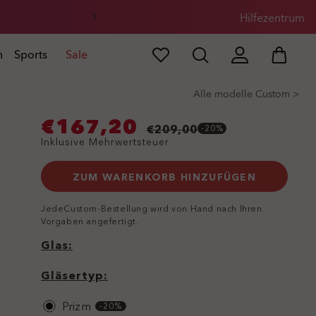
Hilfezentrum
n
Sports
Sale
Alle modelle Custom >
€167,20
€209,00
-20%
Inklusive Mehrwertsteuer
ZUM WARENKORB HINZUFÜGEN
JedeCustom-Bestellung wird von Hand nach Ihren
Vorgaben angefertigt.
Glas
Glas
Gläsertyp
Gläsertyp
Prizm
-20%