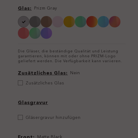
Glas
Glas
Prizm Gray
Die Gläser, die beständige Qualität und Leistung
garantieren, können mit oder ohne PRIZM-Logo
geliefert werden. Die Verfügbarkeit kann variieren.
Zusätzliches Glas
Nein
Zusätzliches
Zusätzliches Glas
Glas
Glasgravur
Etch
Gläsergravur hinzufügen
Your
Lens
Front
Matte Black