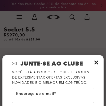
Dia dos Pais: Ganhe 20% de desconto em óculos
personalizados
Skip to
Slide 2 of 4. Dia dos Pais: Ganhe 20% de desconto em
main
content
Socket 5.5
R$970,00
ou até
10x
de
R$97,00
JUNTE-SE AO CLUBE
VOCÊ ESTÁ A POUCOS CLIQUES E TOQUES
DE EXPERIMENTAR OFERTAS EXCLUSIVAS,
NOVIDADES E O MELHOR EM CONTEÚDO.
Endereço de e-mail*