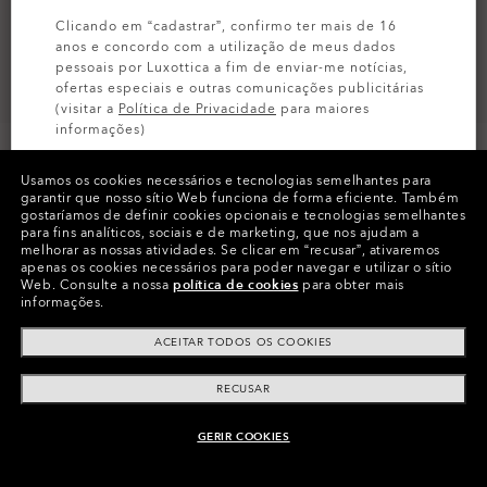
Clicando em “cadastrar”, confirmo ter mais de 16
anos e concordo com a utilização de meus dados
pessoais por Luxottica a fim de enviar-me notícias,
ofertas especiais e outras comunicações publicitárias
(visitar a
Política de Privacidade
para maiores
informações)
Usamos os cookies necessários e tecnologias semelhantes para
INSCREVA-SE
garantir que nosso sítio Web funciona de forma eficiente.
Também
gostaríamos de definir cookies opcionais e tecnologias semelhantes
para fins analíticos, sociais e de marketing, que nos ajudam a
Cores (10)
Armação
Satin Pewter
melhorar as nossas atividades.
Se clicar em “recusar”, ativaremos
apenas os cookies necessários para poder navegar e utilizar o sítio
Web.
Consulte a nossa
política de cookies
para obter mais
M (130mm)
-
Este tamanho serve à
Tamanho:
informações.
maioria das pessoas.
ACEITAR TODOS OS COOKIES
Vestibilidade
Estreito - Plaquetas Ajustáveis
Ver Guia Tamanhos
RECUSAR
GERIR COOKIES
ADICIONAR AO CARRINHO