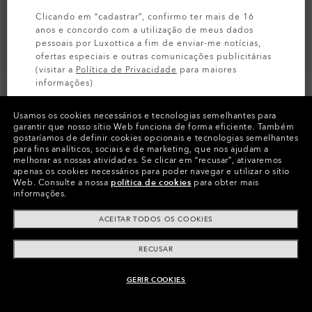
Clicando em “cadastrar”, confirmo ter mais de 16
anos e concordo com a utilização de meus dados
pessoais por Luxottica a fim de enviar-me notícias,
ofertas especiais e outras comunicações publicitárias
(visitar a
Política de Privacidade
para maiores
informações)
Usamos os cookies necessários e tecnologias semelhantes para
INSCREVA-SE
PERSONALIZE-O
garantir que nosso sítio Web funciona de forma eficiente.
Também
gostaríamos de definir cookies opcionais e tecnologias semelhantes
para fins analíticos, sociais e de marketing, que nos ajudam a
Cores (22)
Lentes
Prizm Road
,
melhorar as nossas atividades.
Se clicar em “recusar”, ativaremos
Armação
Matte Black
apenas os cookies necessários para poder navegar e utilizar o sítio
Web.
Consulte a nossa
política de cookies
para obter mais
informações.
Tamanho:
Tamanho único
ACEITAR TODOS OS COOKIES
Vestibilidade
Amplo - Ajuste Universal
Ver Guia Tamanhos
RECUSAR
GERIR COOKIES
ADICIONAR AO CARRINHO
Customize Agora