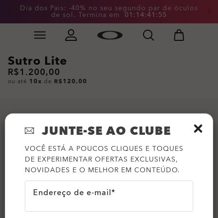
Dia dos Pais: -40% no seu segundo par de óculos
de sol. Termina em
0
1
:
1
4
:
4
1
:
5
5
Skip to
Slide 3 of 4. Dia dos Pais: -40% no seu segundo par d
main
content
Sutro Lite
R$1.200,00
ou até
10x
de
R$120,00
JUNTE-SE AO CLUBE
VOCÊ ESTÁ A POUCOS CLIQUES E TOQUES
DE EXPERIMENTAR OFERTAS EXCLUSIVAS,
NOVIDADES E O MELHOR EM CONTEÚDO.
Endereço de e-mail*