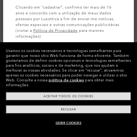
Clicando em “cadastrar”, confirmo ter mais de 16
anos e concordo com a utilização de meus dados
pessoais por Luxottica a fim de enviar-me notícias,
ofertas especiais e outras comunicações publicitárias
(visitar a
Política de Privacidade
para maiores
informações)
Tamanho:
Tamanho único
Vestibilidade
Padrão - Ponte Alta
Usamos os cookies necessários e tecnologias semelhantes para
INSCREVA-SE
garantir que nosso sítio Web funciona de forma eficiente.
Também
Ver Guia Tamanhos
gostaríamos de definir cookies opcionais e tecnologias semelhantes
para fins analíticos, sociais e de marketing, que nos ajudam a
melhorar as nossas atividades.
Se clicar em “recusar”, ativaremos
apenas os cookies necessários para poder navegar e utilizar o sítio
Web.
Consulte a nossa
política de cookies
para obter mais
informações.
ACEITAR TODOS OS COOKIES
Informação do produto
O Authentics 1.50 Slim
RECUSAR
TRANSITIONS®
XTRACTIVE® NEW
Uma lente sólida para uso diário para graduações baixas
GERIR COOKIES
(+1,50 a –1,50). Leve, durável e perfeita para usuários casuais.
INDISPONÍVEL ON-LINE, VEJA SIMILARES
GENERATION
CÓDIGO:
OO9301-0861
Design fino e estreito para um maior conforto diário
TRANSITIONS® LIGHT
PRIZM GAMING™ 2.0
TRANSITIONS® GEN S™
Resistente a trincos para uma maior tranquilidade