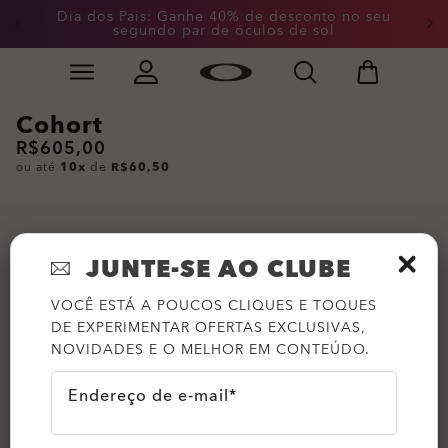
Dia dos Pais: Ganhe 20% de desconto em óculos
Dia dos Pais: Ganhe 40% de desconto no seu
segundo par de óculos de sol
personalizados
Skip to
Slide 3 of 4. Dia dos Pais: Ganhe 40% de desconto no
main
content
Cohort
R$605,00
ou até
10x
de
R$60,50
JUNTE-SE AO CLUBE
VOCÊ ESTÁ A POUCOS CLIQUES E TOQUES
DE EXPERIMENTAR OFERTAS EXCLUSIVAS,
NOVIDADES E O MELHOR EM CONTEÚDO.
Endereço de e-mail*