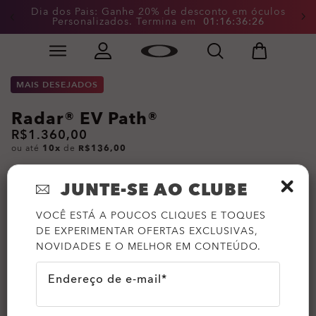
Dia dos Pais: Ganhe 20% de desconto em óculos
Personalizados. Termina em
0
1
:
1
6
:
3
6
:
2
6
Skip to
Slide 2 of 4. Dia dos Pais: Ganhe 20% de desconto em
main
content
MAIS DESEJADOS
Radar® EV Path®
R$1.360,00
ou até
10x
de
R$136,00
JUNTE-SE AO CLUBE
VOCÊ ESTÁ A POUCOS CLIQUES E TOQUES
DE EXPERIMENTAR OFERTAS EXCLUSIVAS,
NOVIDADES E O MELHOR EM CONTEÚDO.
Endereço de e-mail*