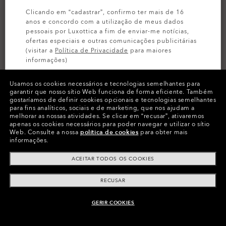
Clicando em “cadastrar”, confirmo ter mais de 16
anos e concordo com a utilização de meus dados
pessoais por Luxottica a fim de enviar-me notícias,
ofertas especiais e outras comunicações publicitárias
(visitar a
Política de Privacidade
para maiores
informações)
Usamos os cookies necessários e tecnologias semelhantes para
INSCREVA-SE
garantir que nosso sítio Web funciona de forma eficiente.
Também
gostaríamos de definir cookies opcionais e tecnologias semelhantes
para fins analíticos, sociais e de marketing, que nos ajudam a
PERSONALIZE-O
melhorar as nossas atividades.
Se clicar em “recusar”, ativaremos
apenas os cookies necessários para poder navegar e utilizar o sítio
Cores (23)
Lentes
Prizm Trail Torch
,
Web.
Consulte a nossa
política de cookies
para obter mais
informações.
Armação
Matte Black
ACEITAR TODOS OS COOKIES
Tamanho:
Tamanho único
RECUSAR
Vestibilidade
Padrão - Ponte Alta
Ver Guia Tamanhos
GERIR COOKIES
ADICIONAR AO CARRINHO