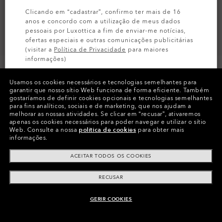
Clicando em “cadastrar”, confirmo ter mais de 16
anos e concordo com a utilização de meus dados
pessoais por Luxottica a fim de enviar-me notícias,
ofertas especiais e outras comunicações publicitárias
(visitar a
Política de Privacidade
para maiores
informações)
Usamos os cookies necessários e tecnologias semelhantes para
INSCREVA-SE
garantir que nosso sítio Web funciona de forma eficiente.
Também
gostaríamos de definir cookies opcionais e tecnologias semelhantes
para fins analíticos, sociais e de marketing, que nos ajudam a
Cores (1)
Black
melhorar as nossas atividades.
Se clicar em “recusar”, ativaremos
apenas os cookies necessários para poder navegar e utilizar o sítio
Web.
Consulte a nossa
política de cookies
para obter mais
informações.
ACEITAR TODOS OS COOKIES
RECUSAR
Informação do produto
O Authentics 1.50 Slim
TRANSITIONS®
GERIR COOKIES
ADICIONAR AO CARRINHO
XTRACTIVE® NEW
Uma lente sólida para uso diário para graduações baixas
(+1,50 a –1,50). Leve, durável e perfeita para usuários casuais.
GENERATION