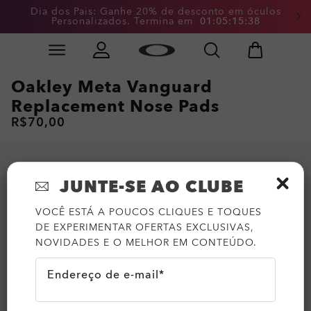
Dia dos Pais: Ganhe 20% de desconto em óculos
Personalizados. Termina em
0
1
:
0
5
:
1
5
:
3
8
Skip to
Slide 2 of 4. Dia dos Pais: Ganhe 20% de desconto em
main
content
Oakley Meta Vanguard
Replacement Nose Pads
R$70,00
JUNTE-SE AO CLUBE
VOCÊ ESTÁ A POUCOS CLIQUES E TOQUES
DE EXPERIMENTAR OFERTAS EXCLUSIVAS,
NOVIDADES E O MELHOR EM CONTEÚDO.
Endereço de e-mail*